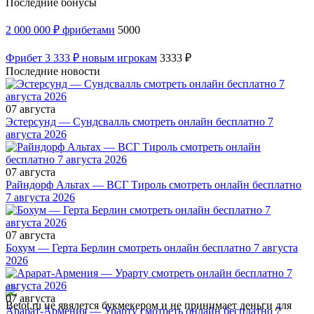
Последние бонусы
2 000 000 ₽ фрибетами
5000
Фрибет 3 333 ₽ новым игрокам
3333 ₽
Последние новости
07 августа
Эстерсунд — Сундсвалль смотреть онлайн бесплатно 7
августа 2026
07 августа
Райндорф Альтах — ВСГ Тироль смотреть онлайн бесплатно
7 августа 2026
07 августа
Бохум — Герта Берлин смотреть онлайн бесплатно 7 августа
2026
07 августа
Betot.ru не явялется букмекером и не принимает деньги для
Арарат-Армения — Урарту смотреть онлайн бесплатно 7