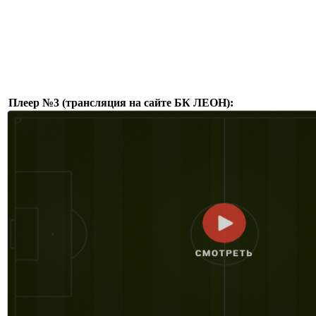
Плеер №3 (трансляция на сайте БК ЛЕОН):