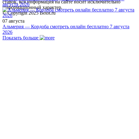
ставок, вся информация на сайте носит исключительно
августа 2026
информационный характер.
© Copyright 2025 Betot.ru
07 августа
Альмерия — Кордоба смотреть онлайн бесплатно 7 августа
2026
Показать больше