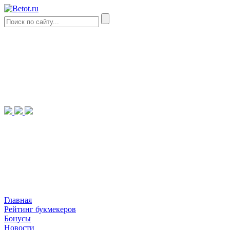
Главная
Рейтинг букмекеров
Бонусы
Новости