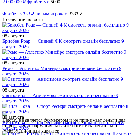
2 000 000 ₽ фрибетами
5000
Фрибет 3 333 ₽ новым игрокам
3333 ₽
Последние новости
08 августа
Брисбен Роар — Сидней ФК смотреть онлайн бесплатно 9
августа 2026
08 августа
Ремо — Атлетико Минейро смотреть онлайн бесплатно 9
августа 2026
08 августа
Свитолина — Анисимова смотреть онлайн бесплатно 9
августа 2026
08 августа
Betot.ru не явялется букмекером и не принимает деньги для
Вила-Нова — Спорт Ресифи смотреть онлайн бесплатно 8
ставок, вся информация на сайте носит исключительно
августа 2026
информационный характер.