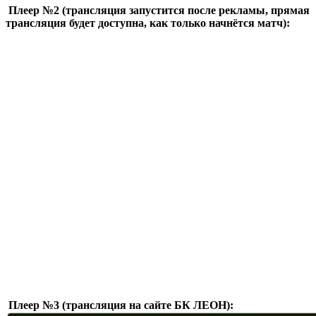
Плеер №2 (трансляция запустится после рекламы, прямая
трансляция будет доступна, как только начнётся матч):
Плеер №3 (трансляция на сайте БК ЛЕОН):