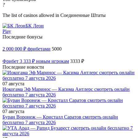
?
The list of casinos allowed in Соединенные Штаты
БК Леон
Play
Последние бонусы
2 000 000 ₽ фрибетами
5000
Фрибет 3 333 ₽ новым игрокам
3333 ₽
Последние новости
07 августа
Иокогама Эф Маринос — Касима Антлерс смотреть онлайн
бесплатно 7 августа 2026
07 августа
Буран Воронеж — Кристалл Саратов смотреть онлайн
бесплатно 7 августа 2026