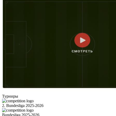
Турниры
2. Bundesliga 2025-2026
Bundesliga 2025-2026