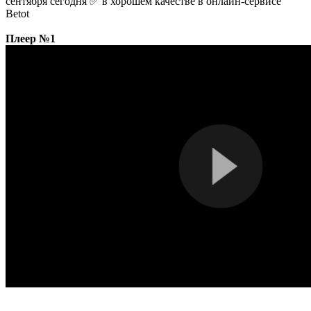
сентября сегодня ✅ в хорошем качестве в онлайн-сервисе
Betot
Плеер №1