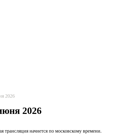
ня 2026
июня 2026
ая трансляция начнется по московскому времени.