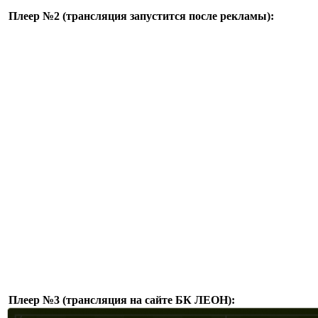
Плеер №2 (трансляция запустится после рекламы):
Плеер №3 (трансляция на сайте БК ЛЕОН):