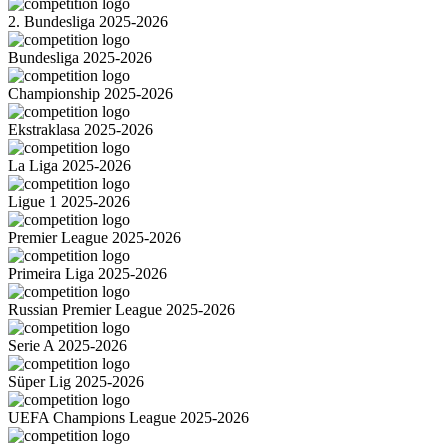
2. Bundesliga 2025-2026
Bundesliga 2025-2026
Championship 2025-2026
Ekstraklasa 2025-2026
La Liga 2025-2026
Ligue 1 2025-2026
Premier League 2025-2026
Primeira Liga 2025-2026
Russian Premier League 2025-2026
Serie A 2025-2026
Süper Lig 2025-2026
UEFA Champions League 2025-2026