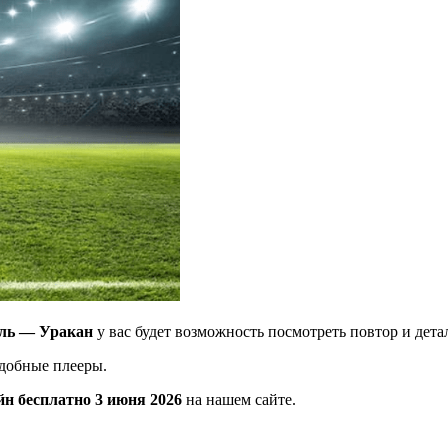
ль — Уракан
у вас будет возможность посмотреть повтор и детал
удобные плееры.
н бесплатно 3 июня 2026
на нашем сайте.