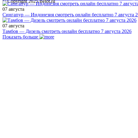
© Copyright 2025 Betot.ru
07 августа
Сингапур — Индонезия смотреть онлайн бесплатно 7 августа 
07 августа
Тамбов — Дизель смотреть онлайн бесплатно 7 августа 2026
Показать больше