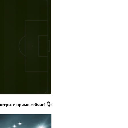
трите прямо сейчас! 👇: