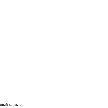
нный характер.