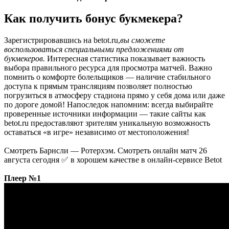
Как получить бонус букмекера?
Зарегистрировавшись на betot.ru,
вы сможете
воспользоваться специальными предложениями от
букмекеров.
Интересная статистика показывает важность
выбора правильного ресурса для просмотра матчей. Важно
помнить о комфорте болельщиков — наличие стабильного
доступа к прямым трансляциям позволяет полностью
погрузиться в атмосферу стадиона прямо у себя дома или даже
по дороге домой! Напоследок напомним: всегда выбирайте
проверенные источники информации — такие сайты как
betot.ru предоставляют зрителям уникальную возможность
оставаться «в игре» независимо от местоположения!
Смотреть Барнсли — Ротерхэм. Смотреть онлайн матч 26
августа сегодня ✅ в хорошем качестве в онлайн-сервисе Betot
Плеер №1