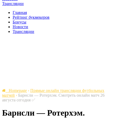
Трансляции
Главная
Рейтинг букмекеров
Бонусы
Новости
Трансляции
Homepage
›
Прямые онлайн трансляции футбольных
матчей
›
Барнсли — Ротерхэм. Смотреть онлайн матч 26
августа сегодня ✅
Барнсли — Ротерхэм.