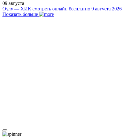
09 августа
Оулу — ХИК смотреть онлайн бесплатно 9 августа 2026
Показать больше