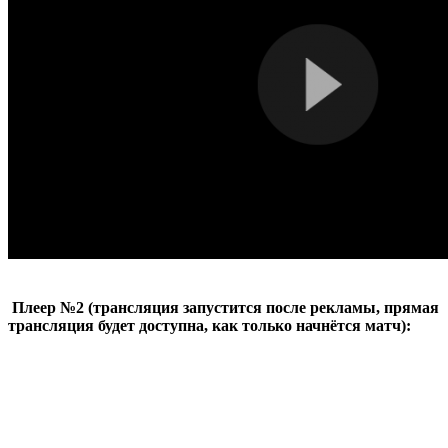
Плеер №2 (трансляция запустится после рекламы, прямая
трансляция будет доступна, как только начнётся матч):