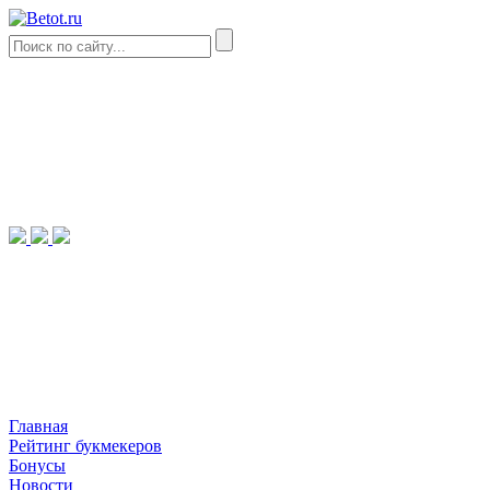
Главная
Рейтинг букмекеров
Бонусы
Новости