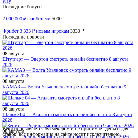
Play
Последние бонусы
2 000 000 ₽ фрибетами
5000
Фрибет 3 333 ₽ новым игрокам
3333 ₽
Последние новости
08 августа
Штутгарт — Эвертон смотреть онлайн бесплатно 8 августа
2026
08 августа
КАМАЗ — Волга Ульяновск смотреть онлайн бесплатно 9
августа 2026
08 августа
Шальке 04 — Аталанта смотреть онлайн бесплатно 8 августа
2026
Betot.ru не явялется букмекером и не принимает деньги для
08 августа
ставок, вся информация на сайте носит исключительно
Зенит — Родина смотреть онлайн бесплатно 9 августа 2026