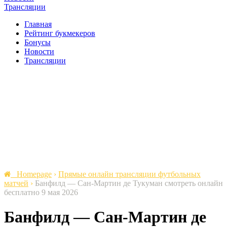
Трансляции
Главная
Рейтинг букмекеров
Бонусы
Новости
Трансляции
Homepage
›
Прямые онлайн трансляции футбольных
матчей
›
Банфилд — Сан-Мартин де Тукуман смотреть онлайн
бесплатно 9 мая 2026
Банфилд — Сан-Мартин де