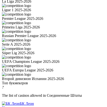
La Liga 2025-2026
Ligue 1 2025-2026
Premier League 2025-2026
Primeira Liga 2025-2026
Russian Premier League 2025-2026
Serie A 2025-2026
Süper Lig 2025-2026
UEFA Champions League 2025-2026
UEFA Europa League 2025-2026
Второй дивизион Испании 2025-2026
Топ букмекеров
?
The list of casinos allowed in Соединенные Штаты
БК Леон