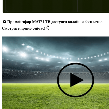
⚽️ Прямой эфир МАТЧ ТВ доступен онлайн и бесплатно.
Смотрите прямо сейчас! 👇: