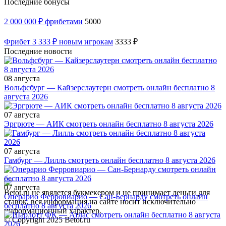
Последние бонусы
2 000 000 ₽ фрибетами
5000
Фрибет 3 333 ₽ новым игрокам
3333 ₽
Последние новости
08 августа
Вольфсбург — Кайзерслаутерн смотреть онлайн бесплатно 8
августа 2026
07 августа
Эргрюте — АИК смотреть онлайн бесплатно 8 августа 2026
07 августа
Гамбург — Лилль смотреть онлайн бесплатно 8 августа 2026
07 августа
Betot.ru не явялется букмекером и не принимает деньги для
Операрио Ферровиарио — Сан-Бернарду смотреть онлайн
ставок, вся информация на сайте носит исключительно
бесплатно 8 августа 2026
информационный характер.
© Copyright 2025 Betot.ru