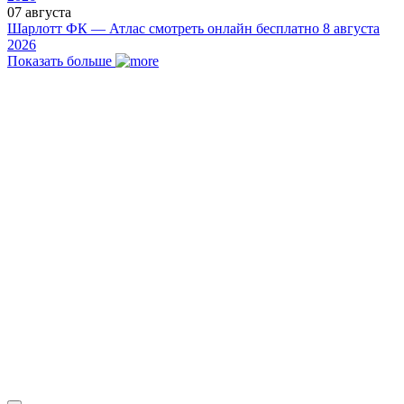
07 августа
Шарлотт ФК — Атлас смотреть онлайн бесплатно 8 августа
2026
Показать больше