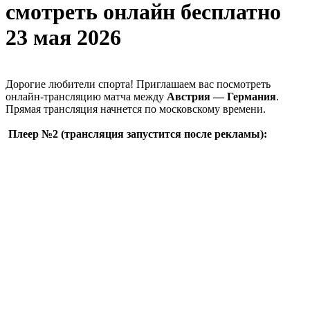
смотреть онлайн бесплатно
23 мая 2026
Дорогие любители спорта! Приглашаем вас посмотреть
онлайн-трансляцию матча между
Австрия — Германия
.
Прямая трансляция начнется по московскому времени.
Плеер №2 (трансляция запустится после рекламы):