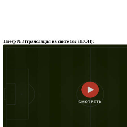
Плеер №3 (трансляция на сайте БК ЛЕОН):