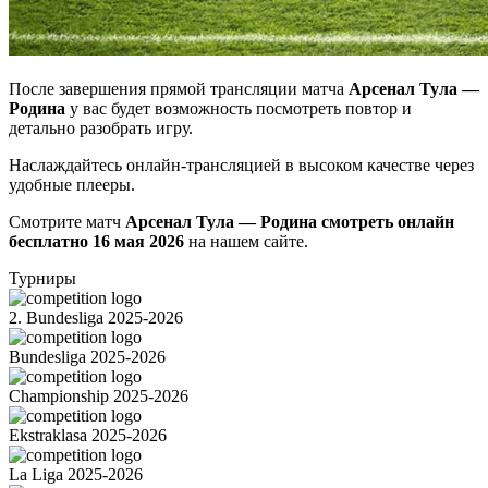
После завершения прямой трансляции матча
Арсенал Тула —
Родина
у вас будет возможность посмотреть повтор и
детально разобрать игру.
Наслаждайтесь онлайн-трансляцией в высоком качестве через
удобные плееры.
Смотрите матч
Арсенал Тула — Родина смотреть онлайн
бесплатно 16 мая 2026
на нашем сайте.
Турниры
2. Bundesliga 2025-2026
Bundesliga 2025-2026
Championship 2025-2026
Ekstraklasa 2025-2026
La Liga 2025-2026