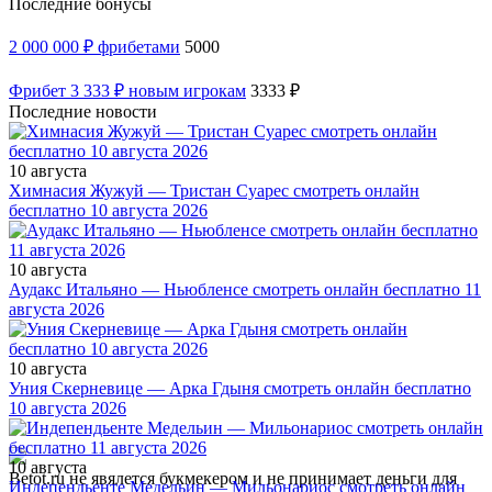
Последние бонусы
2 000 000 ₽ фрибетами
5000
Фрибет 3 333 ₽ новым игрокам
3333 ₽
Последние новости
10 августа
Химнасия Жужуй — Тристан Суарес смотреть онлайн
бесплатно 10 августа 2026
10 августа
Аудакс Итальяно — Ньюбленсе смотреть онлайн бесплатно 11
августа 2026
10 августа
Уния Скерневице — Арка Гдыня смотреть онлайн бесплатно
10 августа 2026
10 августа
Betot.ru не явялется букмекером и не принимает деньги для
Индепендьенте Медельин — Мильонариос смотреть онлайн