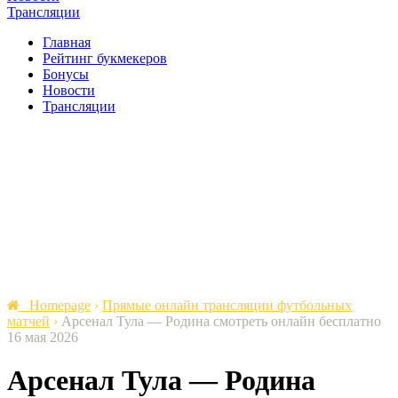
Трансляции
Главная
Рейтинг букмекеров
Бонусы
Новости
Трансляции
Homepage
›
Прямые онлайн трансляции футбольных
матчей
›
Арсенал Тула — Родина смотреть онлайн бесплатно
16 мая 2026
Арсенал Тула — Родина