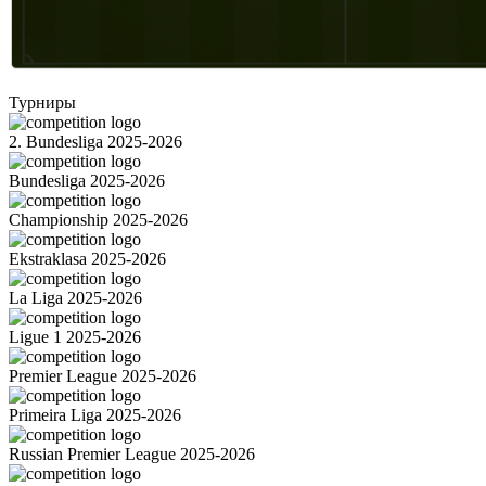
Турниры
2. Bundesliga 2025-2026
Bundesliga 2025-2026
Championship 2025-2026
Ekstraklasa 2025-2026
La Liga 2025-2026
Ligue 1 2025-2026
Premier League 2025-2026
Primeira Liga 2025-2026
Russian Premier League 2025-2026