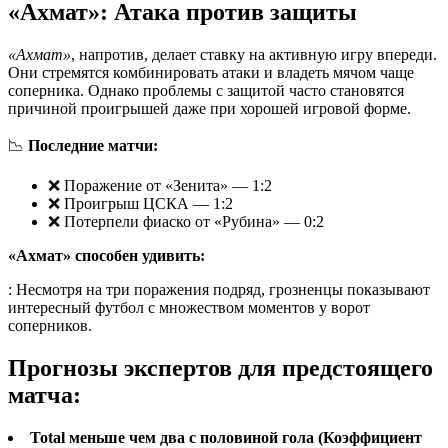
«Ахмат»: Атака против защиты
«Ахмат»
, напротив, делает ставку на активную игру впереди.
Они стремятся комбинировать атаки и владеть мячом чаще
соперника. Однако проблемы с защитой часто становятся
причиной проигрышей даже при хорошей игровой форме.
📉
Последние матчи:
❌ Поражение от «Зенита» — 1:2
❌ Проигрыш ЦСКА — 1:2
❌ Потерпели фиаско от «Рубина» — 0:2
«Ахмат» способен удивить:
: Несмотря на три поражения подряд, грозненцы показывают
интересный футбол с множеством моментов у ворот
соперников.
Прогнозы экспертов для предстоящего
матча:
Total меньше чем два с половиной гола (Коэффициент