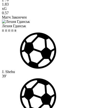
1.83
xG
0.57
Матч Закончен
Лехия Гданськ
п
п
п
п
в
J. Shehu
39'