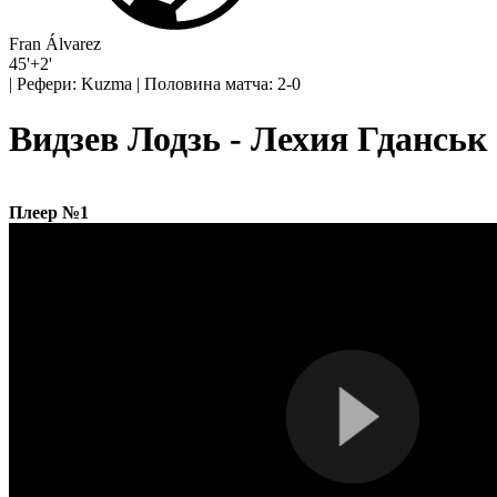
Fran Álvarez
45'+2'
|
Рефери: Kuzma
|
Половина матча: 2-0
Видзев Лодзь - Лехия Гданськ
Плеер №1