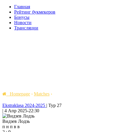
Главная
Рейтинг букмекеров
Бонусы
Новости
Трансляции
Homepage
›
Matches
›
Ekstraklasa 2024-2025
|
Тур 27
|
4 Апр 2025
-
22:30
Видзев Лодзь
п
н
п
в
в
2
:
0