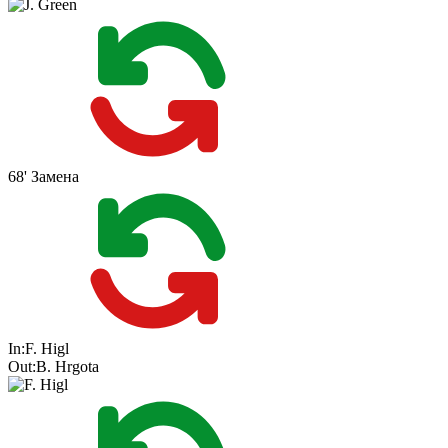
68'
Замена
In:
F. Higl
Out:
B. Hrgota