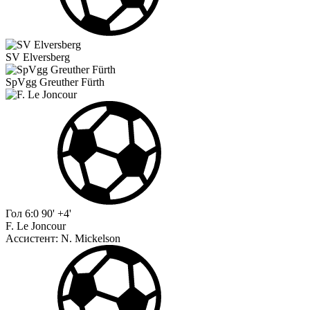
SV Elversberg
SpVgg Greuther Fürth
Гол
6:0
90' +4'
F. Le Joncour
Ассистент:
N. Mickelson