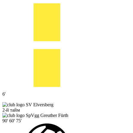
6'
SV Elversberg
2-й тайм
SpVgg Greuther Fürth
90'
60'
75'