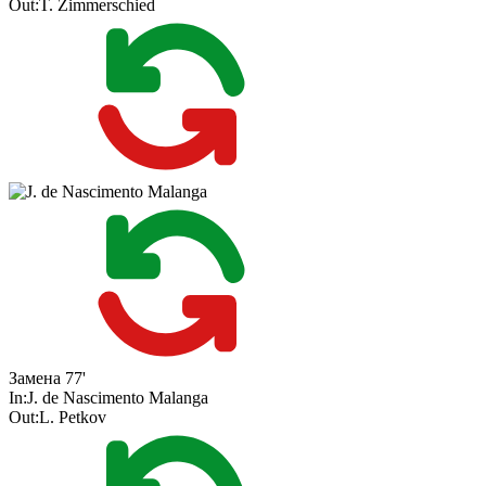
Out:
T. Zimmerschied
Замена
77'
In:
J. de Nascimento Malanga
Out:
L. Petkov