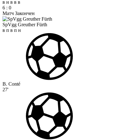
в
н
в
в
в
6
:
0
Матч Закончен
SpVgg Greuther Fürth
в
п
в
п
н
B. Conté
27'