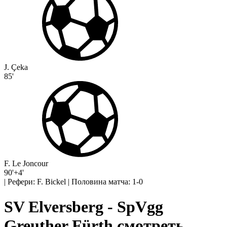
J. Çeka
85'
F. Le Joncour
90'+4'
|
Рефери: F. Bickel
|
Половина матча: 1-0
SV Elversberg - SpVgg
Greuther Fürth смотреть