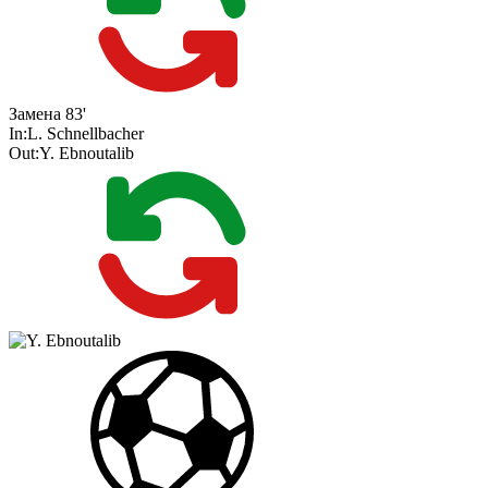
Замена
83'
In:
L. Schnellbacher
Out:
Y. Ebnoutalib