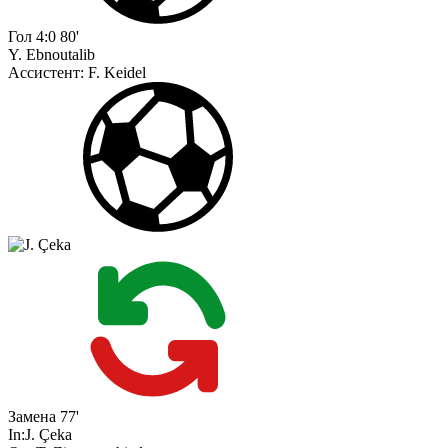
Гол
4:0
80'
Y. Ebnoutalib
Ассистент:
F. Keidel
Замена
77'
In:
J. Çeka