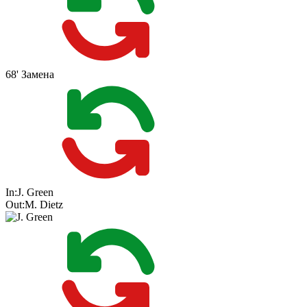
68'
Замена
In:
J. Green
Out:
M. Dietz