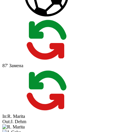
87'
Замена
In:
R. Marita
Out:
J. Dehm