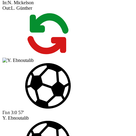
In:
N. Mickelson
Out:
L. Günther
Гол
3:0
57'
Y. Ebnoutalib