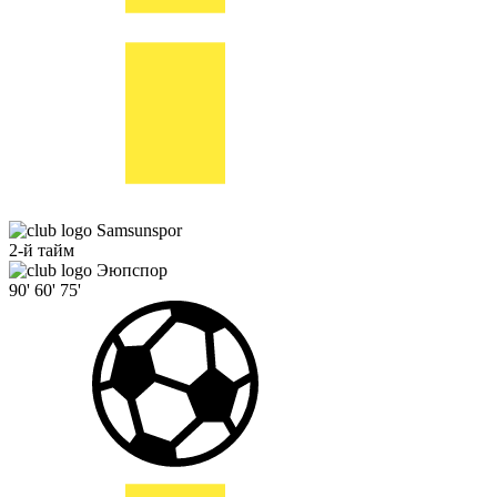
Samsunspor
2-й тайм
Эюпспор
90'
60'
75'