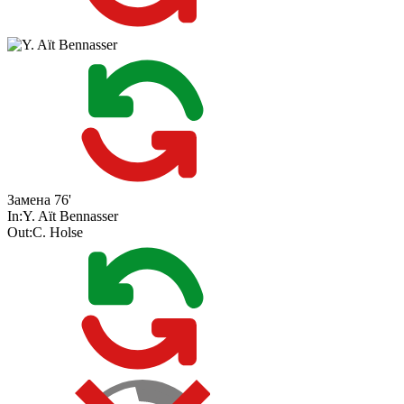
Замена
76'
In:
Y. Aït Bennasser
Out:
C. Holse