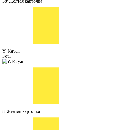
38'
Жёлтая карточка
Y. Kayan
Foul
8'
Жёлтая карточка