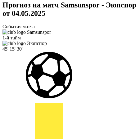
Прогноз на матч Samsunspor - Эюпспор
от 04.05.2025
События матча
Samsunspor
1-й тайм
Эюпспор
45'
15'
30'