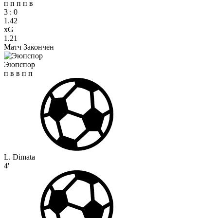
п
п
п
п
в
3
:
0
1.42
xG
1.21
Матч Закончен
Эюпспор
п
в
в
п
п
L. Dimata
4'