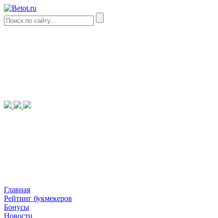
Главная
Рейтинг букмекеров
Бонусы
Новости