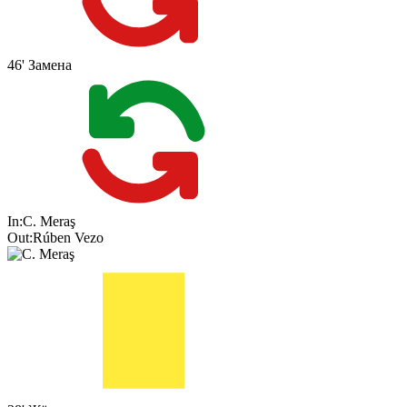
46'
Замена
In:
C. Meraş
Out:
Rúben Vezo