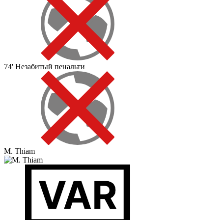
74'
Незабитый пенальти
M. Thiam