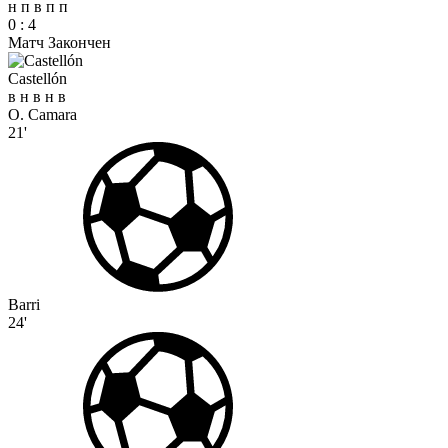
н
п
в
п
п
0
:
4
Матч Закончен
Castellón
в
н
в
н
в
O. Camara
21'
Barri
24'