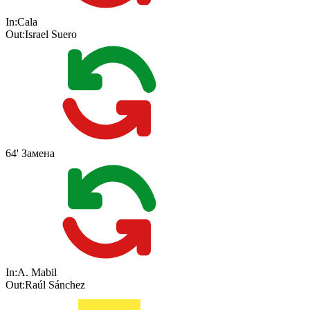
In:
Cala
Out:
Israel Suero
64'
Замена
In:
A. Mabil
Out:
Raúl Sánchez