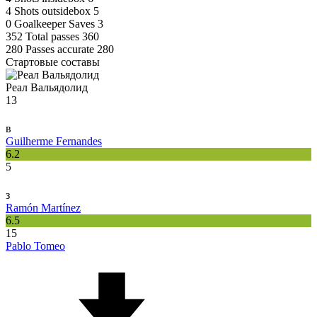
4
Shots outsidebox
5
0
Goalkeeper Saves
3
352
Total passes
360
280
Passes accurate
280
Стартовые составы
Реал Вальядолид
13
в
Guilherme Fernandes
6.2
5
з
Ramón Martínez
6.5
15
Pablo Tomeo