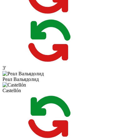
3'
Реал Вальядолид
Castellón