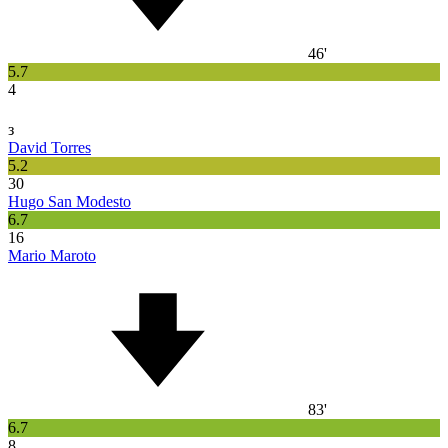
46'
5.7
4
з
David Torres
5.2
30
Hugo San Modesto
6.7
16
Mario Maroto
83'
6.7
8