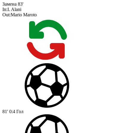
Замена
83'
In:
I. Alani
Out:
Mario Maroto
81'
0:4
Гол