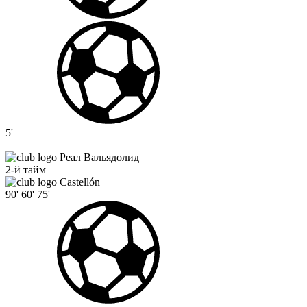
5'
Реал Вальядолид
2-й тайм
Castellón
90'
60'
75'