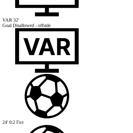
VAR
32'
Goal Disallowed - offside
24'
0:2
Гол