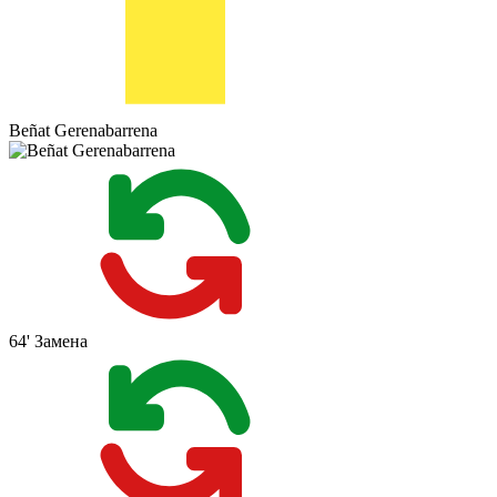
Beñat Gerenabarrena
64'
Замена