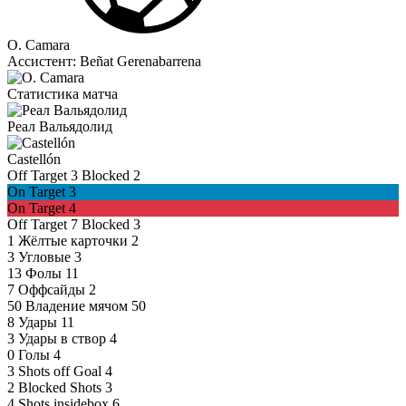
O. Camara
Ассистент:
Beñat Gerenabarrena
Статистика матча
Реал Вальядолид
Castellón
Off Target
3
Blocked
2
On Target
3
On Target
4
Off Target
7
Blocked
3
1
Жёлтые карточки
2
3
Угловые
3
13
Фолы
11
7
Оффсайды
2
50
Владение мячом
50
8
Удары
11
3
Удары в створ
4
0
Голы
4
3
Shots off Goal
4
2
Blocked Shots
3
4
Shots insidebox
6