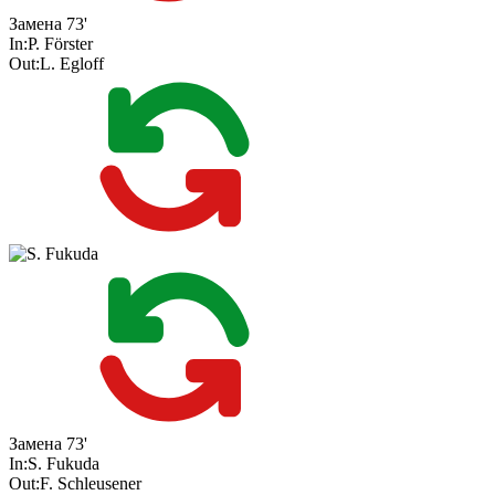
Замена
73'
In:
P. Förster
Out:
L. Egloff
Замена
73'
In:
S. Fukuda
Out:
F. Schleusener