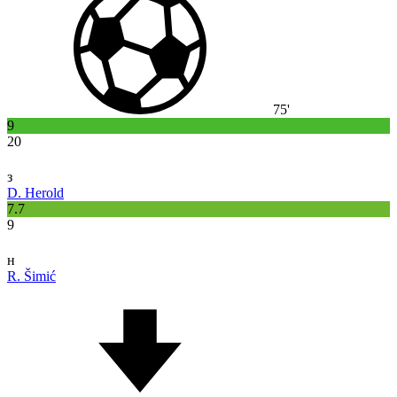
75'
9
20
з
D. Herold
7.7
9
н
R. Šimić