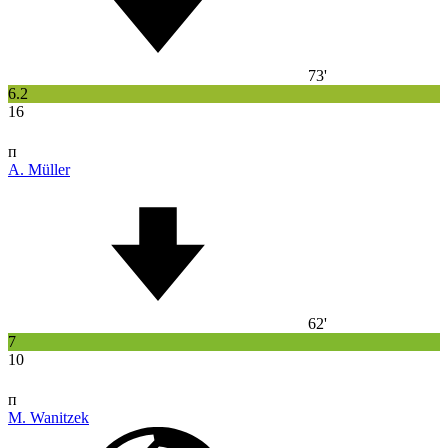
73'
6.2
16
п
A. Müller
62'
7
10
п
M. Wanitzek