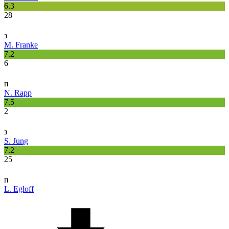
6.3
28
з
M. Franke
7.2
6
п
N. Rapp
7.5
2
з
S. Jung
7.2
25
п
L. Egloff