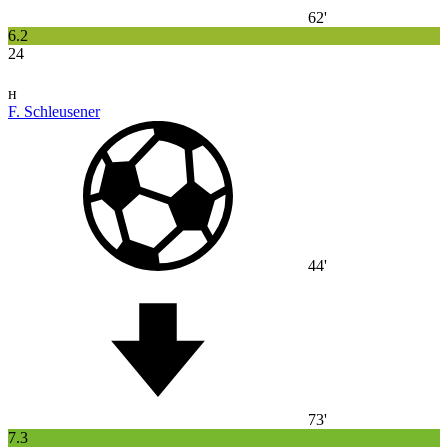
62'
6.2
24
н
F. Schleusener
44'
73'
7.3