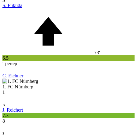
S. Fukuda
73'
6.5
Тренер
C. Eichner
1. FC Nürnberg
1
в
J. Reichert
7.3
8
з