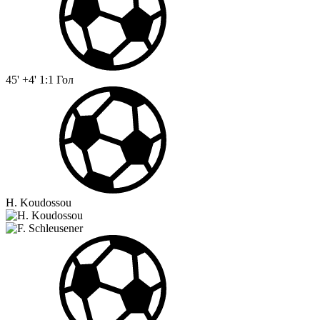
45' +4'
1:1
Гол
H. Koudossou