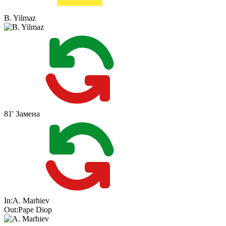
B. Yilmaz
81'
Замена
In:
A. Marhiev
Out:
Pape Diop