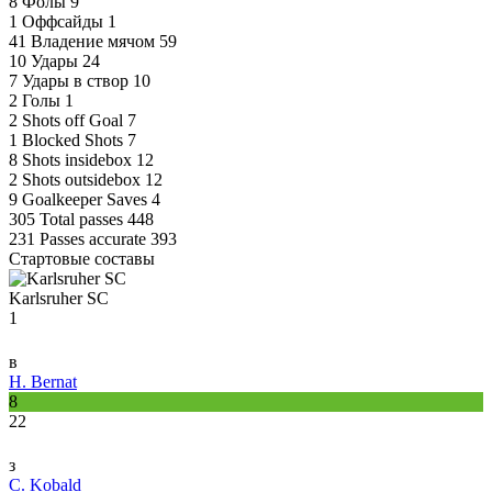
8
Фолы
9
1
Оффсайды
1
41
Владение мячом
59
10
Удары
24
7
Удары в створ
10
2
Голы
1
2
Shots off Goal
7
1
Blocked Shots
7
8
Shots insidebox
12
2
Shots outsidebox
12
9
Goalkeeper Saves
4
305
Total passes
448
231
Passes accurate
393
Стартовые составы
Karlsruher SC
1
в
H. Bernat
8
22
з
C. Kobald