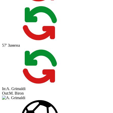
57'
Замена
In:
A. Grimaldi
Out:
M. Biron