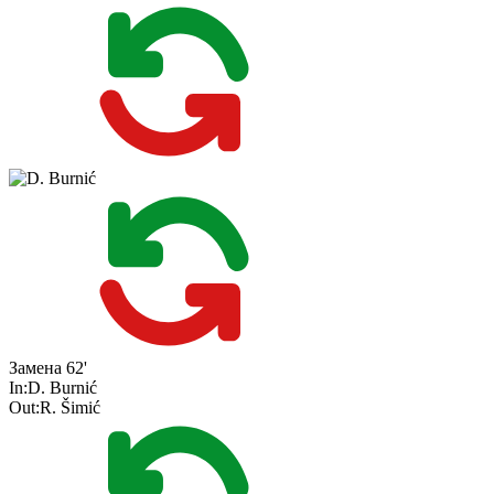
Замена
62'
In:
D. Burnić
Out:
R. Šimić