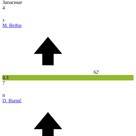
Запасные
4
з
M. Beifus
62'
6.3
7
п
D. Burnić