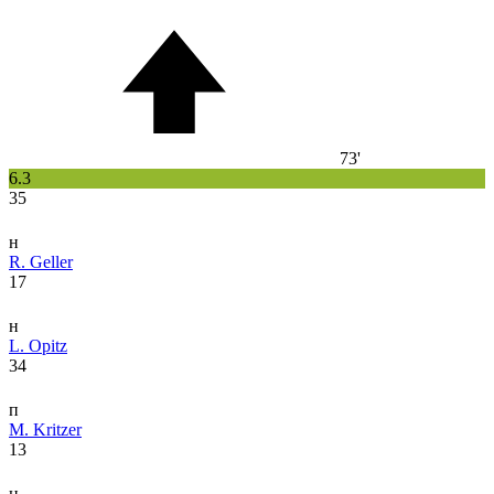
73'
6.3
35
н
R. Geller
17
н
L. Opitz
34
п
M. Kritzer
13
н