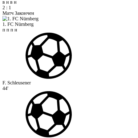
в
н
в
н
2
:
1
Матч Закончен
1. FC Nürnberg
п
п
п
н
F. Schleusener
44'