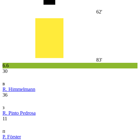
62'
83'
6.6
30
в
R. Himmelmann
36
з
R. Pinto Pedrosa
11
п
P. Förster