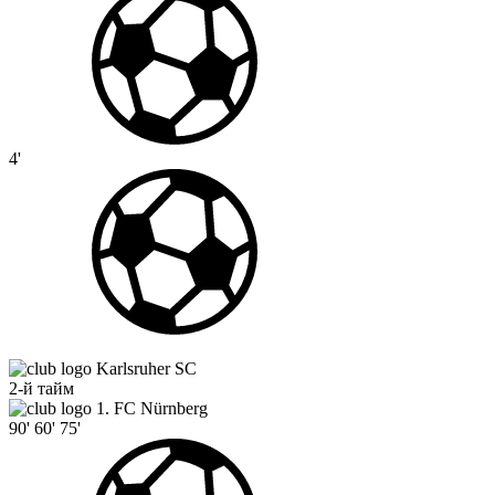
4'
Karlsruher SC
2-й тайм
1. FC Nürnberg
90'
60'
75'