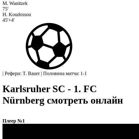
M. Wanitzek
75'
H. Koudossou
45'+4'
|
Рефери: T. Bauer
|
Половина матча: 1-1
Karlsruher SC - 1. FC
Nürnberg смотреть онлайн
Плеер №1