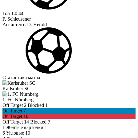
Гол
1:0
44'
F. Schleusener
Ассистент:
D. Herold
Статистика матча
Karlsruher SC
1. FC Nürnberg
Off Target
2
Blocked
1
On Target
7
On Target
10
Off Target
14
Blocked
7
1
Жёлтые карточки
1
6
Угловые
10