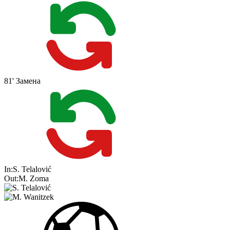
81'
Замена
In:
S. Telalović
Out:
M. Zoma