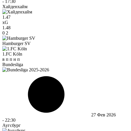
-
17:30
Хайденхайм
1.47
xG
1.48
0
2
Hamburger SV
1.FC Köln
в
п
п
н
п
Bundesliga
27 Фев 2026
-
22:30
Аугсбург