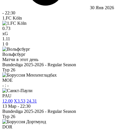
30 Янв 2026
-
22:30
1.FC Köln
0.73
xG
1.11
1
0
Вольфсбург
Матчи в этот день
Bundesliga 2025-2026 - Regular Season
Тур 26
MOE
-
:
-
PAU
1
2.00
X
3.53
2
4.31
13 Мар
-
22:30
Bundesliga 2025-2026 - Regular Season
Тур 26
DOR