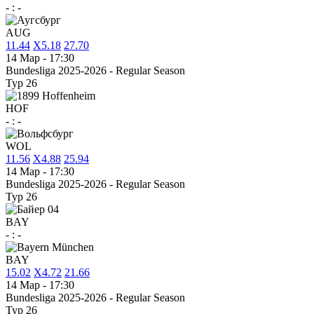
-
:
-
AUG
1
1.44
X
5.18
2
7.70
14 Мар
-
17:30
Bundesliga 2025-2026 - Regular Season
Тур 26
HOF
-
:
-
WOL
1
1.56
X
4.88
2
5.94
14 Мар
-
17:30
Bundesliga 2025-2026 - Regular Season
Тур 26
BAY
-
:
-
BAY
1
5.02
X
4.72
2
1.66
14 Мар
-
17:30
Bundesliga 2025-2026 - Regular Season
Тур 26