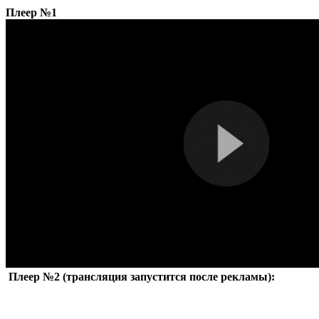
Плеер №1
Плеер №2 (трансляция запустится после рекламы):