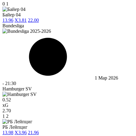
0
1
Байер 04
1
3.96
X
3.81
2
2.00
Bundesliga
1 Мар 2026
-
21:30
Hamburger SV
0.52
xG
2.70
1
2
РБ Лейпциг
1
3.98
X
3.96
2
1.96