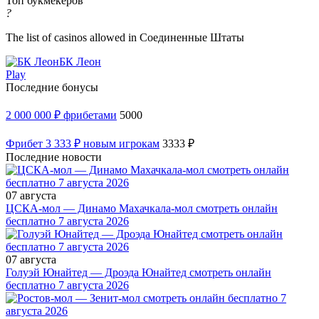
Топ букмекеров
?
The list of casinos allowed in Соединенные Штаты
БК Леон
Play
Последние бонусы
2 000 000 ₽ фрибетами
5000
Фрибет 3 333 ₽ новым игрокам
3333 ₽
Последние новости
07 августа
ЦСКА-мол — Динамо Махачкала-мол смотреть онлайн
бесплатно 7 августа 2026
07 августа
Голуэй Юнайтед — Дроэда Юнайтед смотреть онлайн
бесплатно 7 августа 2026