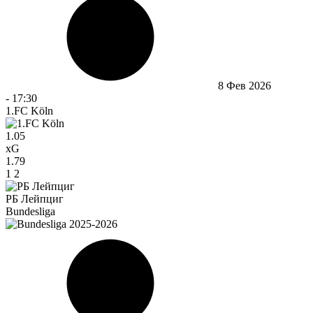
8 Фев 2026
-
17:30
1.FC Köln
1.05
xG
1.79
1
2
РБ Лейпциг
Bundesliga