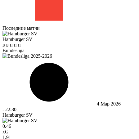
Последние матчи
Hamburger SV
в
в
н
п
п
Bundesliga
4 Мар 2026
-
22:30
Hamburger SV
0.46
xG
1.91