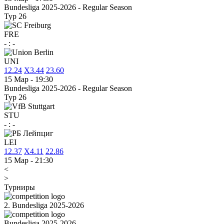
Bundesliga 2025-2026 - Regular Season
Тур 26
FRE
-
:
-
UNI
1
2.24
X
3.44
2
3.60
15 Мар
-
19:30
Bundesliga 2025-2026 - Regular Season
Тур 26
STU
-
:
-
LEI
1
2.37
X
4.11
2
2.86
15 Мар
-
21:30
<
>
Турниры
2. Bundesliga 2025-2026
Bundesliga 2025-2026