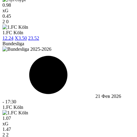
0.98
xG
0.45
2
0
1.FC Köln
1
2.24
X
3.50
2
3.52
Bundesliga
21 Фев 2026
-
17:30
1.FC Köln
1.07
xG
1.47
2
2