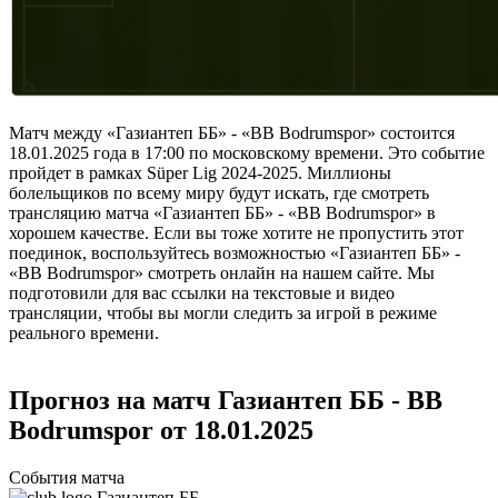
Матч между «Газиантеп ББ» - «BB Bodrumspor» состоится
18.01.2025 года в 17:00 по московскому времени. Это событие
пройдет в рамках Süper Lig 2024-2025. Миллионы
болельщиков по всему миру будут искать, где смотреть
трансляцию матча «Газиантеп ББ» - «BB Bodrumspor» в
хорошем качестве. Если вы тоже хотите не пропустить этот
поединок, воспользуйтесь возможностью «Газиантеп ББ» -
«BB Bodrumspor» смотреть онлайн на нашем сайте. Мы
подготовили для вас ссылки на текстовые и видео
трансляции, чтобы вы могли следить за игрой в режиме
реального времени.
Прогноз на матч Газиантеп ББ - BB
Bodrumspor от 18.01.2025
События матча
Газиантеп ББ