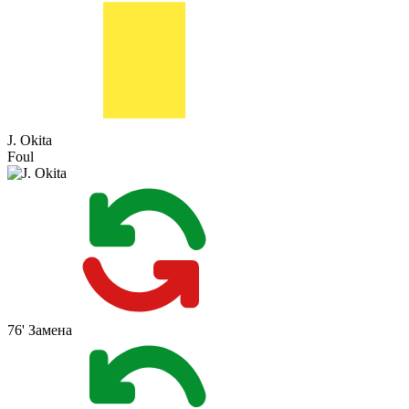
J. Okita
Foul
76'
Замена