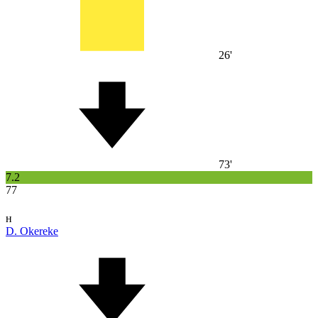
26'
73'
7.2
77
н
D. Okereke