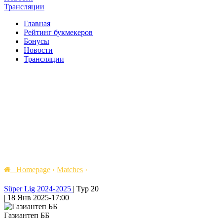
Трансляции
Главная
Рейтинг букмекеров
Бонусы
Новости
Трансляции
Homepage
›
Matches
›
Süper Lig 2024-2025
|
Тур 20
|
18 Янв 2025
-
17:00
Газиантеп ББ