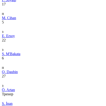
17
п
M. Cihan
5
з
E. Ersoy
22
з
S. M'Bakata
6
п
Q. Daubin
27
з
Ö. Artan
Тренер
S. İnan