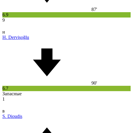
87'
6.9
9
н
H. Dervişoğlu
90'
6.7
Запасные
1
в
S. Dioudis