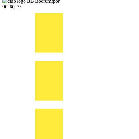
BB Bodrumspor
90'
60'
75'