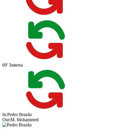
69'
Замена
In:
Pedro Brazão
Out:
M. Mohammed