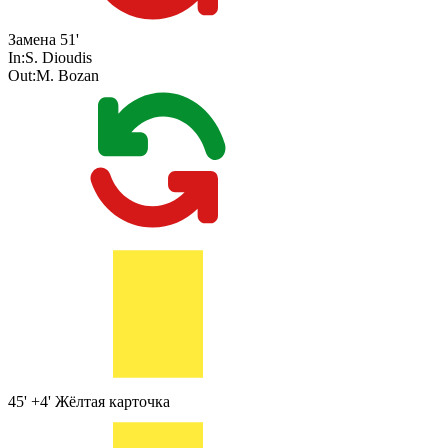
Замена
51'
In:
S. Dioudis
Out:
M. Bozan
45' +4'
Жёлтая карточка