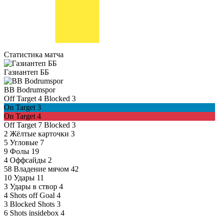
Статистика матча
Газиантеп ББ
BB Bodrumspor
Off Target
4
Blocked
3
On Target
3
On Target
4
Off Target
7
Blocked
3
2
Жёлтые карточки
3
5
Угловые
7
9
Фолы
19
4
Оффсайды
2
58
Владение мячом
42
10
Удары
11
3
Удары в створ
4
4
Shots off Goal
4
3
Blocked Shots
3
6
Shots insidebox
4