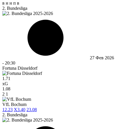
в
н
н
п
в
2. Bundesliga
27 Фев 2026
-
20:30
Fortuna Düsseldorf
1.71
xG
1.08
2
1
VfL Bochum
1
2.23
X
3.40
2
3.08
2. Bundesliga