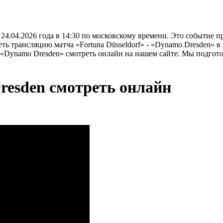
24.04.2026 года в 14:30 по московскому времени. Это событие про
ь трансляцию матча «Fortuna Düsseldorf» - «Dynamo Dresden» в 
- «Dynamo Dresden» смотреть онлайн на нашем сайте. Мы подгото
Dresden смотреть онлайн