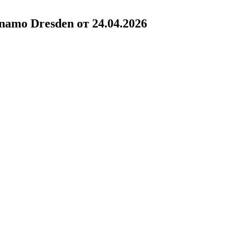
namo Dresden от 24.04.2026