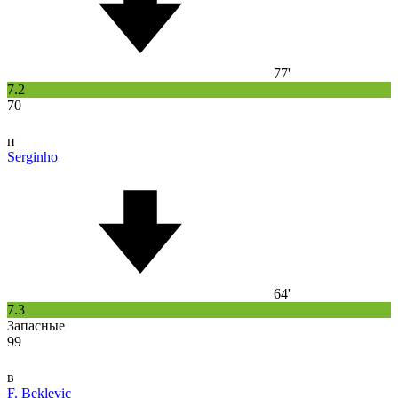
77'
7.2
70
п
Serginho
64'
7.3
Запасные
99
в
F. Bekleviç