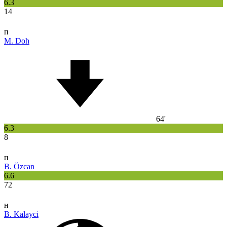
6.3
14
п
M. Doh
64'
6.3
8
п
B. Özcan
6.6
72
н
B. Kalayci