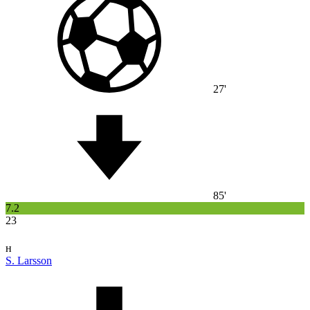
27'
85'
7.2
23
н
S. Larsson