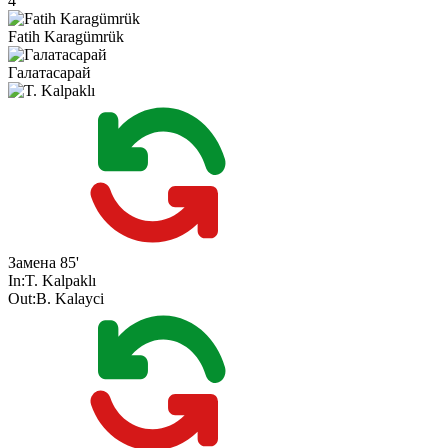
4'
Fatih Karagümrük
Галатасарай
Замена
85'
In:
T. Kalpaklı
Out:
B. Kalayci