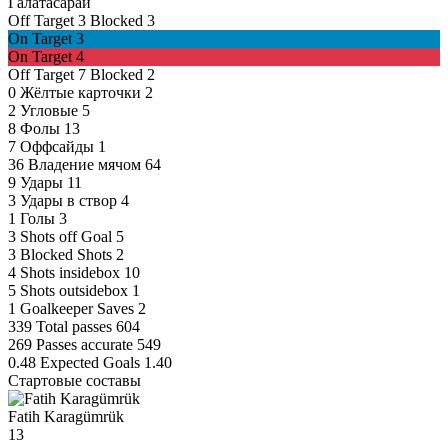
Галатасарай
Off Target
3
Blocked
3
On Target
3
On Target
4
Off Target
7
Blocked
2
0
Жёлтые карточки
2
2
Угловые
5
8
Фолы
13
7
Оффсайды
1
36
Владение мячом
64
9
Удары
11
3
Удары в створ
4
1
Голы
3
3
Shots off Goal
5
3
Blocked Shots
2
4
Shots insidebox
10
5
Shots outsidebox
1
1
Goalkeeper Saves
2
339
Total passes
604
269
Passes accurate
549
0.48
Expected Goals
1.40
Стартовые составы
Fatih Karagümrük
13