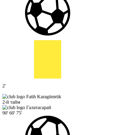
2'
Fatih Karagümrük
2-й тайм
Галатасарай
90'
60'
75'