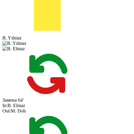
B. Yılmaz
Замена
64'
In:
B. Elmaz
Out:
M. Doh