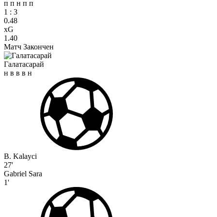
п
п
н
п
п
1
:
3
0.48
xG
1.40
Матч Закончен
Галатасарай
н
в
в
в
н
B. Kalayci
27'
Gabriel Sara
1'