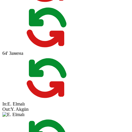
64'
Замена
In:
E. Elmalı
Out:
Y. Akgün