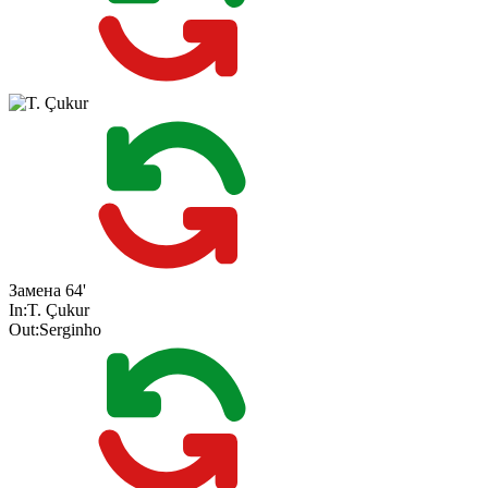
Замена
64'
In:
T. Çukur
Out:
Serginho