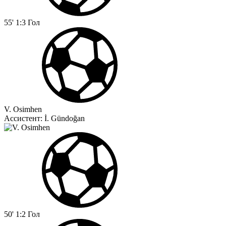
55'
1:3
Гол
V. Osimhen
Ассистент:
İ. Gündoğan
50'
1:2
Гол