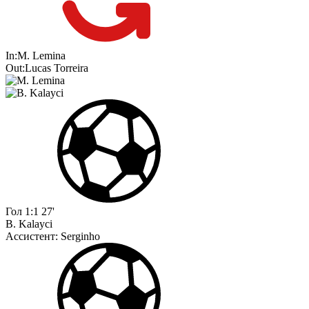
In:
M. Lemina
Out:
Lucas Torreira
Гол
1:1
27'
B. Kalayci
Ассистент:
Serginho