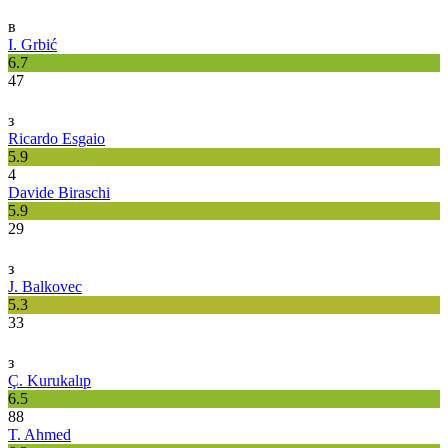
в
I. Grbić
6.7
47
з
Ricardo Esgaio
5.9
4
Davide Biraschi
5.9
29
з
J. Balkovec
5.3
33
з
Ç. Kurukalıp
6.5
88
T. Ahmed