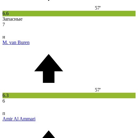
57'
6.6
Запасные
7
н
M. van Buren
57'
6.3
6
п
Amir Al Ammari