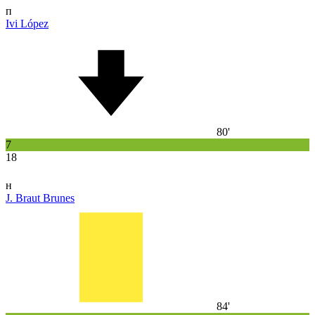
п
Ivi López
80'
7
18
н
J. Braut Brunes
84'