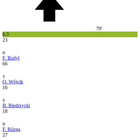
79'
6.3
23
п
F. Bzdyl
66
з
O. Wójcik
16
з
B. Biedrzycki
18
п
F. Rózga
27