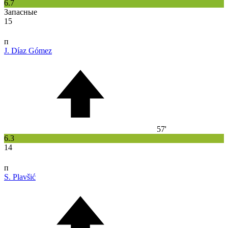
6.7
Запасные
15
п
J. Díaz Gómez
57'
6.3
14
п
S. Plavšić