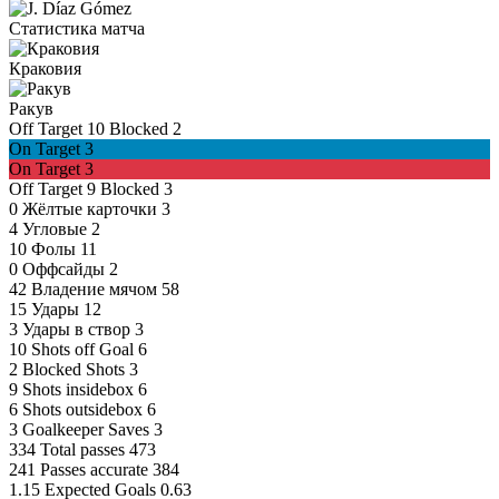
Статистика матча
Краковия
Ракув
Off Target
10
Blocked
2
On Target
3
On Target
3
Off Target
9
Blocked
3
0
Жёлтые карточки
3
4
Угловые
2
10
Фолы
11
0
Оффсайды
2
42
Владение мячом
58
15
Удары
12
3
Удары в створ
3
10
Shots off Goal
6
2
Blocked Shots
3
9
Shots insidebox
6
6
Shots outsidebox
6
3
Goalkeeper Saves
3
334
Total passes
473
241
Passes accurate
384
1.15
Expected Goals
0.63