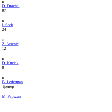
п
D. Drachal
97
п
I. Seck
24
з
Z. Arsenić
12
в
D. Kuciak
8
п
B. Lederman
Тренер
M. Papszun