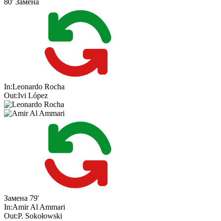
80'
Замена
In:
Leonardo Rocha
Out:
Ivi López
Замена
79'
In:
Amir Al Ammari
Out:
P. Sokołowski