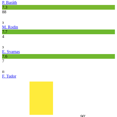
P. Baráth
7.3
88
з
M. Rodin
7.7
4
з
E. Svarnas
7.6
7
п
F. Tudor
90'