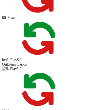
80'
Замена
In:
S. Plavšić
Out:
Jean Carlos