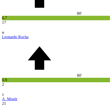
80'
6.7
17
н
Leonardo Rocha
80'
6.9
2
з
A. Mosór
21