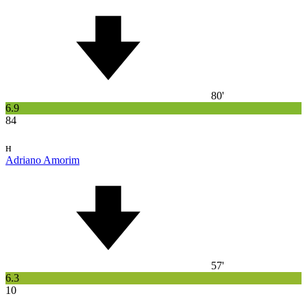
80'
6.9
84
н
Adriano Amorim
57'
6.3
10