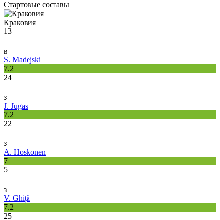
Стартовые составы
Краковия
13
в
S. Madejski
7.2
24
з
J. Jugas
7.2
22
з
A. Hoskonen
7
5
з
V. Ghiță
7.2
25