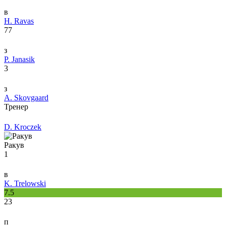
в
H. Ravas
77
з
P. Janasik
3
з
A. Skovgaard
Тренер
D. Kroczek
Ракув
1
в
K. Trelowski
7.5
23
п