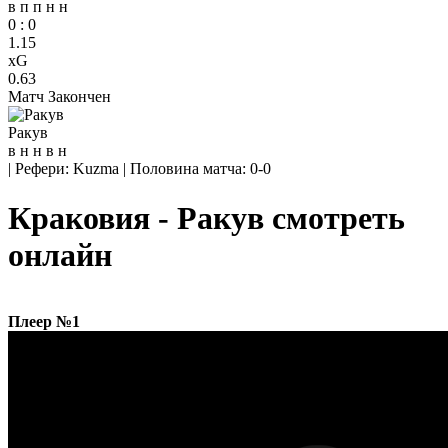
в
п
п
н
н
0
:
0
1.15
xG
0.63
Матч Закончен
Ракув
в
н
н
в
н
|
Рефери: Kuzma
|
Половина матча: 0-0
Краковия - Ракув смотреть
онлайн
Плеер №1