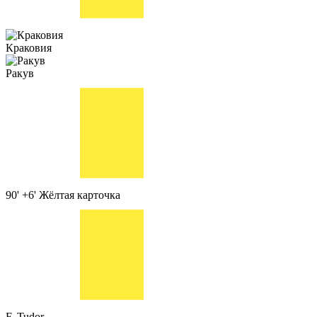
Краковия
Ракув
90' +6'
Жёлтая карточка
F. Tudor