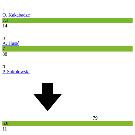
з
O. Kakabadze
7.3
14
п
A. Hasić
7
88
п
P. Sokołowski
79'
6.9
11