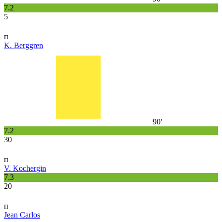
7.2
5
п
K. Berggren
90'
7.2
30
п
V. Kochergin
7.3
20
п
Jean Carlos