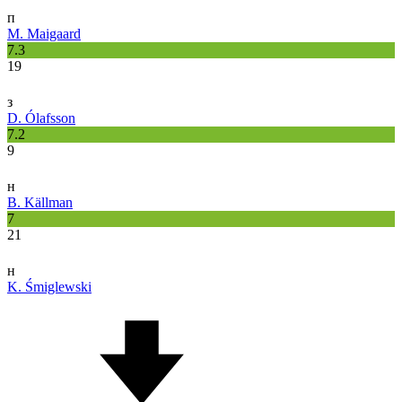
п
M. Maigaard
7.3
19
з
D. Ólafsson
7.2
9
н
B. Källman
7
21
н
K. Śmiglewski