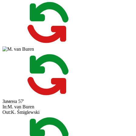
Замена
57'
In:
M. van Buren
Out:
K. Śmiglewski