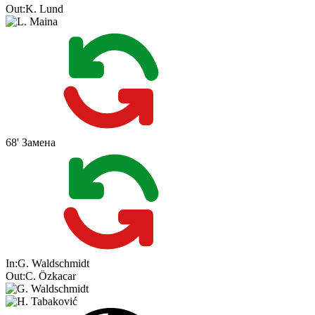
Out:
K. Lund
68'
Замена
In:
G. Waldschmidt
Out:
C. Özkacar