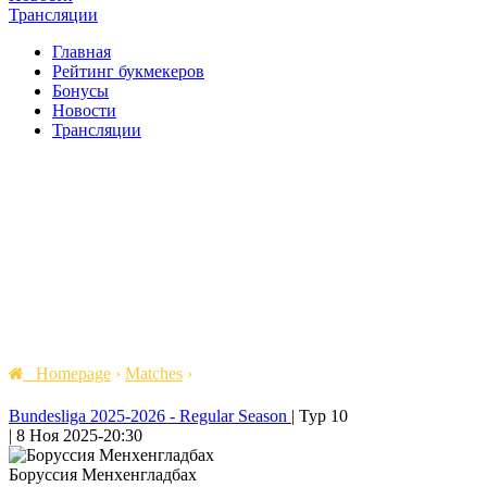
Трансляции
Главная
Рейтинг букмекеров
Бонусы
Новости
Трансляции
Homepage
›
Matches
›
Bundesliga 2025-2026 - Regular Season
|
Тур 10
|
8 Ноя 2025
-
20:30
Боруссия Менхенгладбах