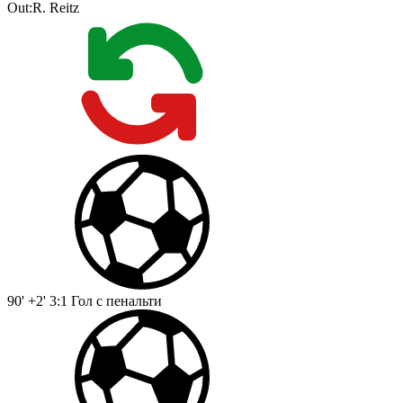
Out:
R. Reitz
90' +2'
3:1
Гол с пенальти