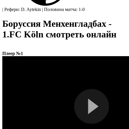
|
Рефери: D. Aytekin
|
Половина матча: 1-0
Боруссия Менхенгладбах -
1.FC Köln смотреть онлайн
Плеер №1