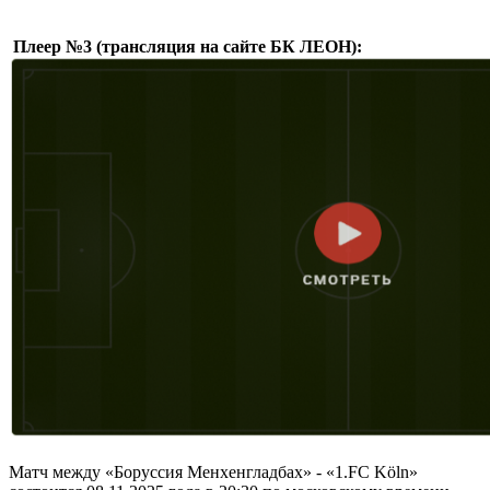
Плеер №3 (трансляция на сайте БК ЛЕОН):
Матч между «Боруссия Менхенгладбах» - «1.FC Köln»