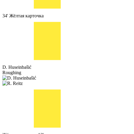
34'
Жёлтая карточка
D. Huseinbašić
Roughing