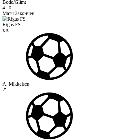
Bodo/Glimt
4
:
0
Матч Закончен
Rīgas FS
в
в
A. Mikkelsen
2'