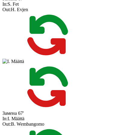
In:
S. Fet
Out:
H. Evjen
Замена
67'
In:
I. Määttä
Out:
B. Wembangomo