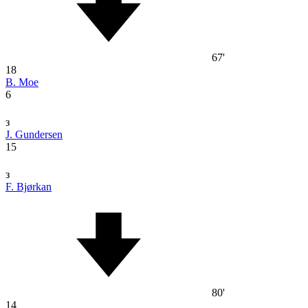
67'
18
B. Moe
6
з
J. Gundersen
15
з
F. Bjørkan
80'
14