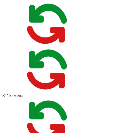
81'
Замена