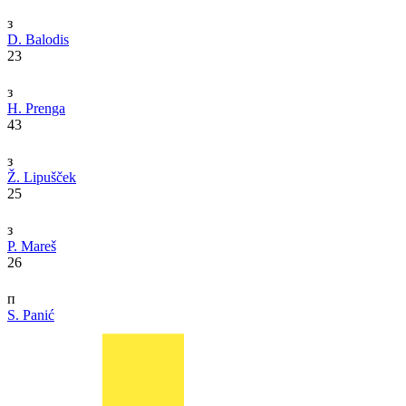
з
D. Balodis
23
з
H. Prenga
43
з
Ž. Lipušček
25
з
P. Mareš
26
п
S. Panić