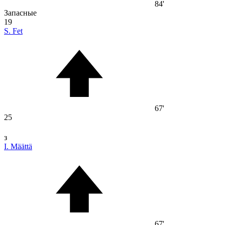
84'
Запасные
19
S. Fet
67'
25
з
I. Määttä
67'