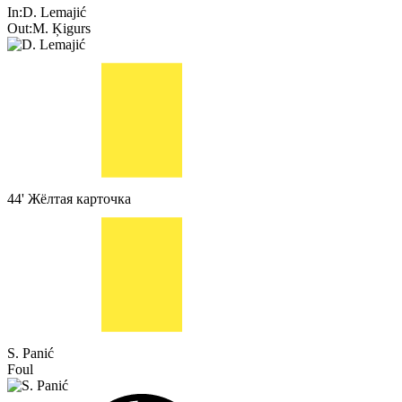
In:
D. Lemajić
Out:
M. Ķigurs
44'
Жёлтая карточка
S. Panić
Foul