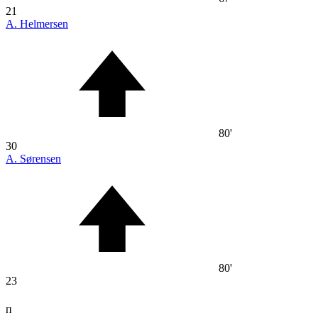
21
A. Helmersen
80'
30
A. Sørensen
80'
23
п