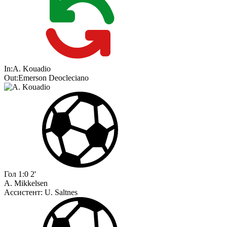
In:
A. Kouadio
Out:
Emerson Deocleciano
Гол
1:0
2'
A. Mikkelsen
Ассистент:
U. Saltnes