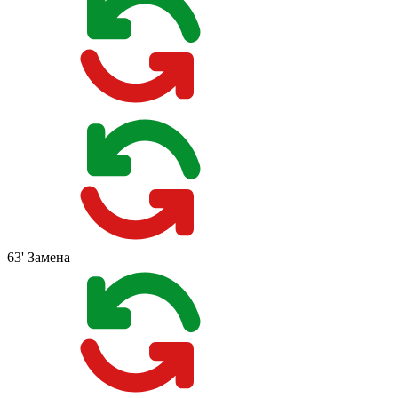
63'
Замена