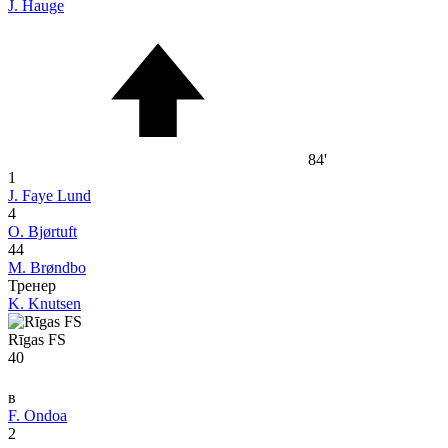
J. Hauge
84'
1
J. Faye Lund
4
O. Bjørtuft
44
M. Brøndbo
Тренер
K. Knutsen
Rīgas FS
40
в
F. Ondoa
2