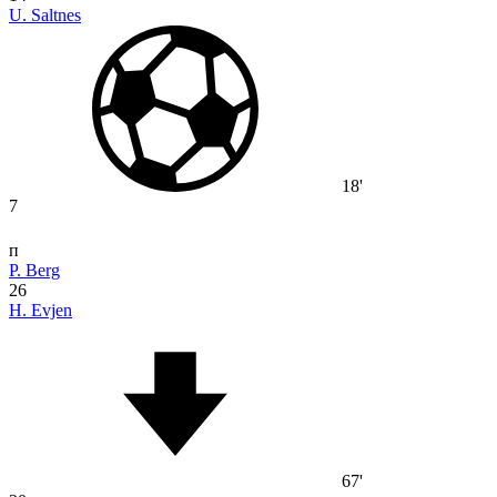
U. Saltnes
18'
7
п
P. Berg
26
H. Evjen
67'