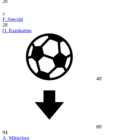
20
з
F. Sjøvold
28
O. Kapskarmo
40'
80'
94
A. Mikkelsen