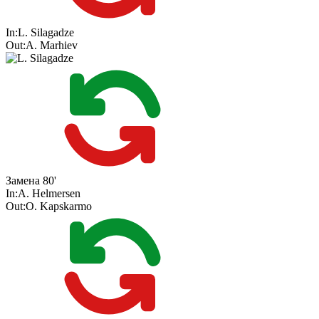
In:
L. Silagadze
Out:
A. Marhiev
Замена
80'
In:
A. Helmersen
Out:
O. Kapskarmo