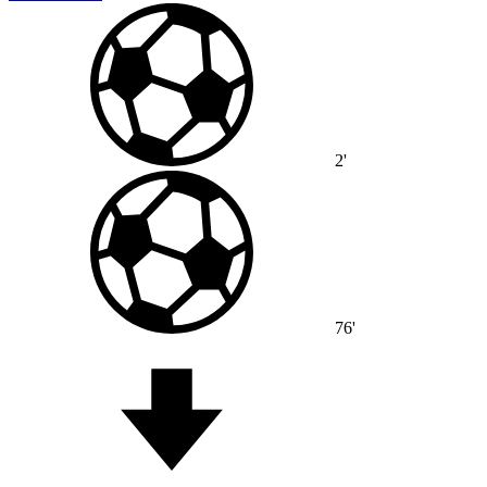
2'
76'