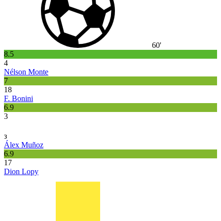
60'
8.5
4
Nélson Monte
7
18
F. Bonini
6.9
3
з
Álex Muñoz
6.9
17
Dion Lopy