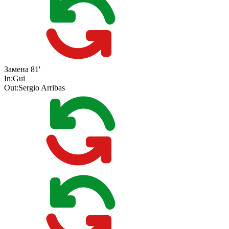
Замена
81'
In:
Gui
Out:
Sergio Arribas