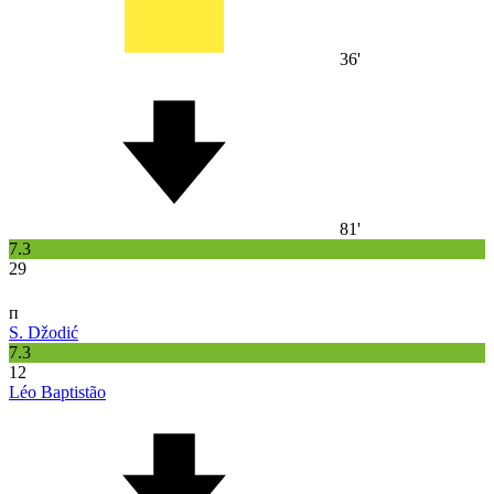
36'
81'
7.3
29
п
S. Džodić
7.3
12
Léo Baptistão