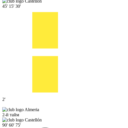
Castellón
45'
15'
30'
2'
Almeria
2-й тайм
Castellón
90'
60'
75'