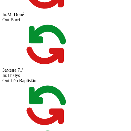
In:
M. Doué
Out:
Barri
Замена
71'
In:
Thalys
Out:
Léo Baptistão