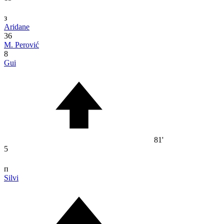
з
Aridane
36
M. Perović
8
Gui
81'
5
п
Silvi