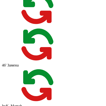
46'
Замена
In:
K. Mamah