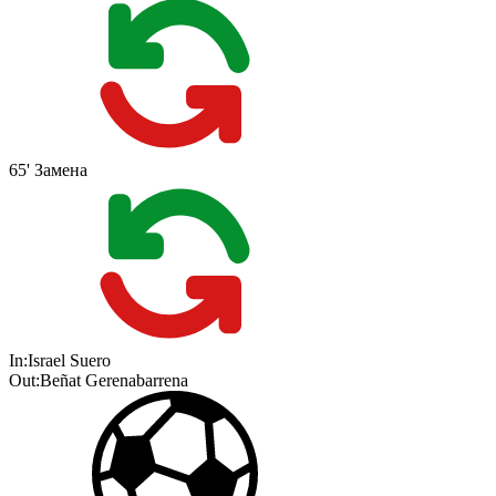
65'
Замена
In:
Israel Suero
Out:
Beñat Gerenabarrena