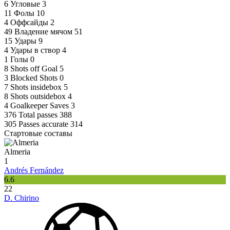
6
Угловые
3
11
Фолы
10
4
Оффсайды
2
49
Владение мячом
51
15
Удары
9
4
Удары в створ
4
1
Голы
0
8
Shots off Goal
5
3
Blocked Shots
0
7
Shots insidebox
5
8
Shots outsidebox
4
4
Goalkeeper Saves
3
376
Total passes
388
305
Passes accurate
314
Стартовые составы
Almeria
1
Andrés Fernández
6.6
22
D. Chirino