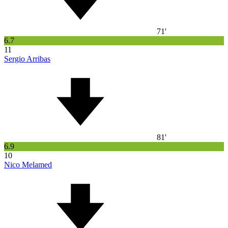
71'
6.7
11
Sergio Arribas
81'
6.9
10
Nico Melamed