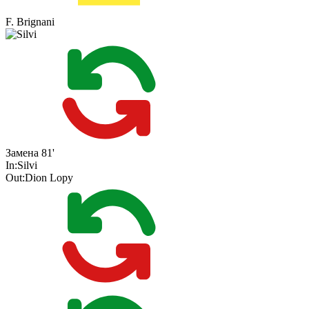
F. Brignani
Замена
81'
In:
Silvi
Out:
Dion Lopy