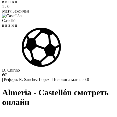
в
в
н
в
н
1
:
0
Матч Закончен
Castellón
в
в
в
н
п
D. Chirino
60'
|
Рефери: R. Sanchez Lopez
|
Половина матча: 0-0
Almeria - Castellón смотреть
онлайн