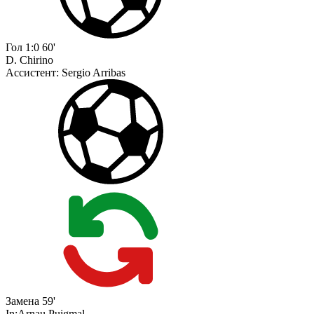
Гол
1:0
60'
D. Chirino
Ассистент:
Sergio Arribas
Замена
59'
In:
Arnau Puigmal