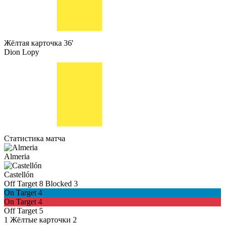
Жёлтая карточка
36'
Dion Lopy
Статистика матча
Almeria
Castellón
Off Target
8
Blocked
3
On Target
4
On Target
4
Off Target
5
1
Жёлтые карточки
2