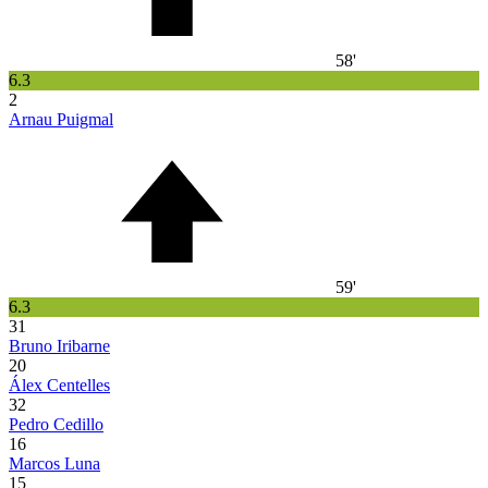
58'
6.3
2
Arnau Puigmal
59'
6.3
31
Bruno Iribarne
20
Álex Centelles
32
Pedro Cedillo
16
Marcos Luna
15