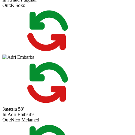
Out:
P. Soko
Замена
58'
In:
Adri Embarba
Out:
Nico Melamed