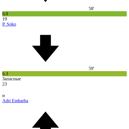
58'
6.9
19
P. Soko
59'
6.3
Запасные
23
н
Adri Embarba