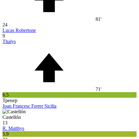
81'
24
Lucas Robertone
9
Thalys
71'
6.5
Тренер
Joan Francesc Ferrer Sicilia
Castellón
13
R. Matthys
5.9