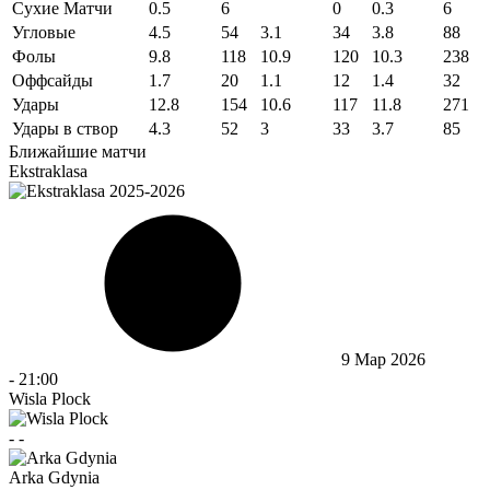
Сухие Матчи
0.5
6
0
0.3
6
Угловые
4.5
54
3.1
34
3.8
88
Фолы
9.8
118
10.9
120
10.3
238
Оффсайды
1.7
20
1.1
12
1.4
32
Удары
12.8
154
10.6
117
11.8
271
Удары в створ
4.3
52
3
33
3.7
85
Ближайшие матчи
Ekstraklasa
9 Мар 2026
-
21:00
Wisla Plock
-
-
Arka Gdynia