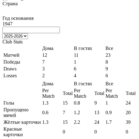
Страна
Год основания
1947
Club Stats
Дома
В гостях
Все
Матчей
12
11
23
Победы
7
1
8
Draws
3
6
9
Losses
2
4
6
Дома
В гостях
Все
Per
Per
Per
Total
Total
Total
Match
Match
Match
Голы
1.3
15
0.8
9
1
24
Пропущено
0.6
7
1.2
13
0.9
20
мячей
Жёлтые карточки
1.3
15
2.2
24
1.7
39
Красные
0
0
0
карточки