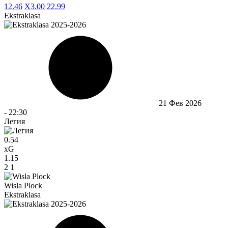
1
2.46
X
3.00
2
2.99
Ekstraklasa
21 Фев 2026
-
22:30
Легия
0.54
xG
1.15
2
1
Wisla Plock
Ekstraklasa