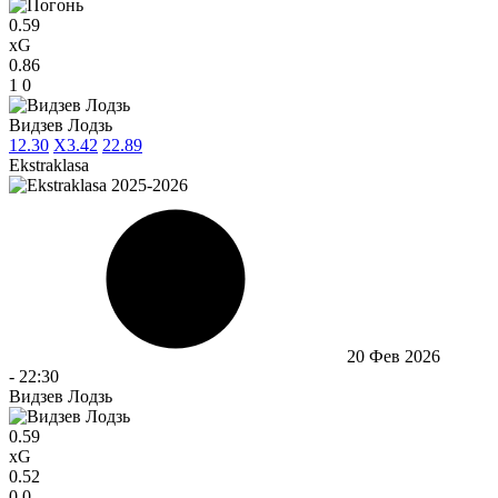
0.59
xG
0.86
1
0
Видзев Лодзь
1
2.30
X
3.42
2
2.89
Ekstraklasa
20 Фев 2026
-
22:30
Видзев Лодзь
0.59
xG
0.52
0
0