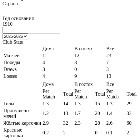
Страна
Год основания
1910
Club Stats
Дома
В гостях
Все
Матчей
11
12
23
Победы
4
3
7
Draws
3
0
3
Losses
4
9
13
Дома
В гостях
Все
Per
Per
Per
Total
Total
Total
Match
Match
Match
Голы
1.3
14
1.3
15
1.3
29
Пропущено
1.2
13
1.7
20
1.4
33
мячей
Жёлтые карточки
2.9
32
2.3
28
2.6
60
Красные
0.2
2
0
0.1
2
карточки