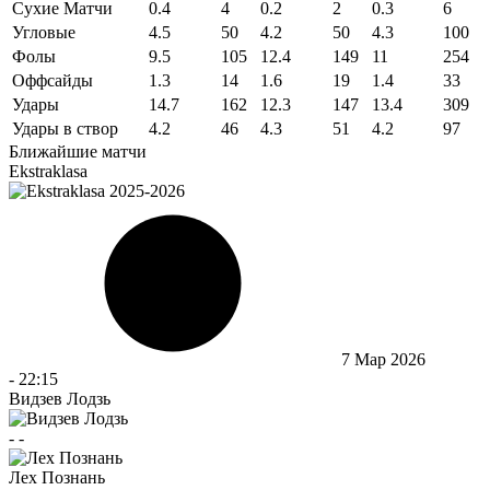
Сухие Матчи
0.4
4
0.2
2
0.3
6
Угловые
4.5
50
4.2
50
4.3
100
Фолы
9.5
105
12.4
149
11
254
Оффсайды
1.3
14
1.6
19
1.4
33
Удары
14.7
162
12.3
147
13.4
309
Удары в створ
4.2
46
4.3
51
4.2
97
Ближайшие матчи
Ekstraklasa
7 Мар 2026
-
22:15
Видзев Лодзь
-
-
Лех Познань