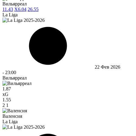
Вильярреал
1
1.43
X
6.04
2
6.55
La Liga
22 Фев 2026
-
23:00
Вильярреал
1.87
xG
1.55
2
1
Валенсия
La Liga