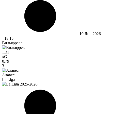
10 Янв 2026
-
18:15
Вильярреал
1.31
xG
0.79
3
1
Алавес
La Liga