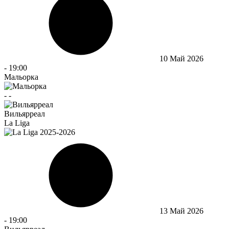
10 Май 2026
-
19:00
Мальорка
-
-
Вильярреал
La Liga
13 Май 2026
-
19:00