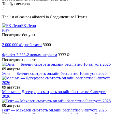
Топ букмекеров
?
The list of casinos allowed in Соединенные Штаты
БК Леон
Play
Последние бонусы
2 000 000 ₽ фрибетами
5000
Фрибет 3 333 ₽ новым игрокам
3333 ₽
Последние новости
09 августа
Эала — Бенчич смотреть онлайн бесплатно 10 августа 2026
09 августа
Мальме — Дегерфорс смотреть онлайн бесплатно 9 августа
2026
09 августа
Гент — Мехелен смотреть онлайн бесплатно 9 августа 2026