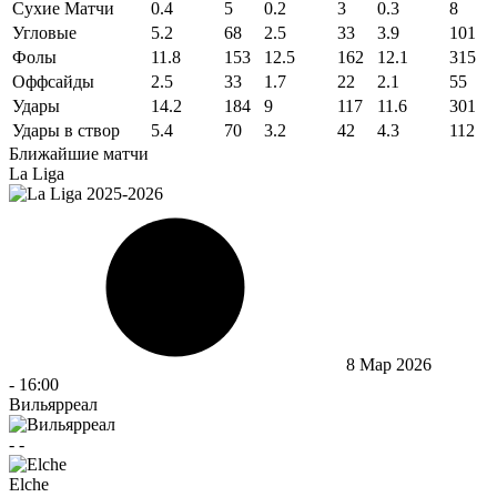
Сухие Матчи
0.4
5
0.2
3
0.3
8
Угловые
5.2
68
2.5
33
3.9
101
Фолы
11.8
153
12.5
162
12.1
315
Оффсайды
2.5
33
1.7
22
2.1
55
Удары
14.2
184
9
117
11.6
301
Удары в створ
5.4
70
3.2
42
4.3
112
Ближайшие матчи
La Liga
8 Мар 2026
-
16:00
Вильярреал
-
-
Elche