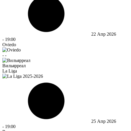
22 Апр 2026
-
19:00
Oviedo
-
-
Вильярреал
La Liga
25 Апр 2026
-
19:00