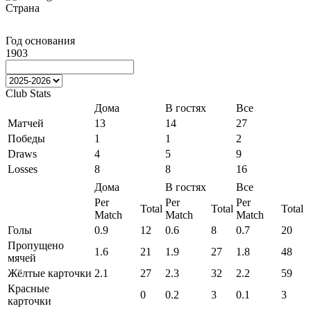
Страна
Год основания
1903
Club Stats
Дома
В гостях
Все
Матчей
13
14
27
Победы
1
1
2
Draws
4
5
9
Losses
8
8
16
Дома
В гостях
Все
Per
Per
Per
Total
Total
Total
Match
Match
Match
Голы
0.9
12
0.6
8
0.7
20
Пропущено
1.6
21
1.9
27
1.8
48
мячей
Жёлтые карточки
2.1
27
2.3
32
2.2
59
Красные
0
0.2
3
0.1
3
карточки