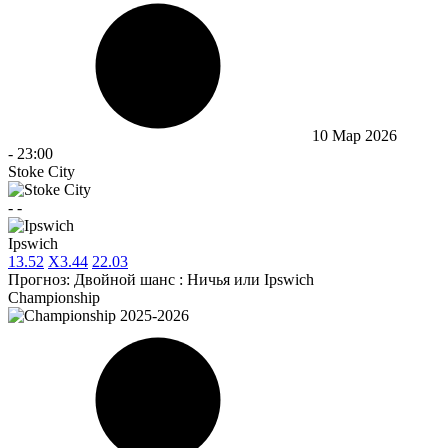
10 Мар 2026
-
23:00
Stoke City
-
-
Ipswich
1
3.52
X
3.44
2
2.03
Прогноз:
Двойной шанс : Ничья или Ipswich
Championship