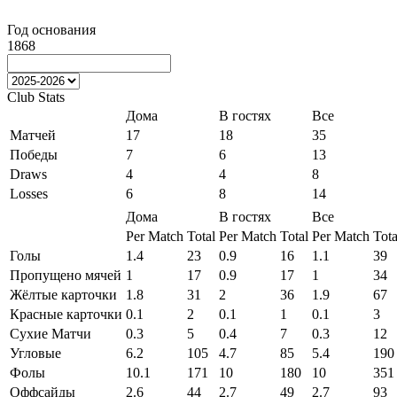
Год основания
1868
Club Stats
Дома
В гостях
Все
Матчей
17
18
35
Победы
7
6
13
Draws
4
4
8
Losses
6
8
14
Дома
В гостях
Все
Per Match
Total
Per Match
Total
Per Match
Tota
Голы
1.4
23
0.9
16
1.1
39
Пропущено мячей
1
17
0.9
17
1
34
Жёлтые карточки
1.8
31
2
36
1.9
67
Красные карточки
0.1
2
0.1
1
0.1
3
Сухие Матчи
0.3
5
0.4
7
0.3
12
Угловые
6.2
105
4.7
85
5.4
190
Фолы
10.1
171
10
180
10
351
Оффсайды
2.6
44
2.7
49
2.7
93