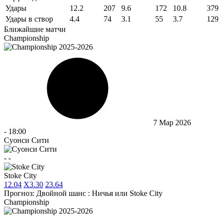
Удары
12.2
207
9.6
172
10.8
379
Удары в створ
4.4
74
3.1
55
3.7
129
Ближайшие матчи
Championship
7 Мар 2026
-
18:00
Суонси Сити
-
-
Stoke City
1
2.04
X
3.30
2
3.64
Прогноз:
Двойной шанс : Ничья или Stoke City
Championship