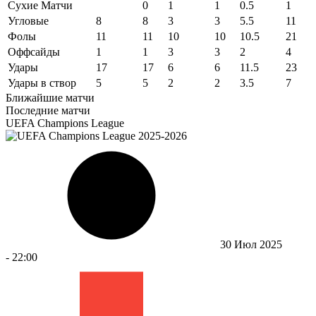
Сухие Матчи
0
1
1
0.5
1
Угловые
8
8
3
3
5.5
11
Фолы
11
11
10
10
10.5
21
Оффсайды
1
1
3
3
2
4
Удары
17
17
6
6
11.5
23
Удары в створ
5
5
2
2
3.5
7
Ближайшие матчи
Последние матчи
UEFA Champions League
30 Июл 2025
-
22:00