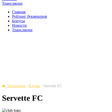
Трансляции
Главная
Рейтинг букмекеров
Бонусы
Новости
Трансляции
Homepage
›
Клубы
›
Servette FC
Servette FC