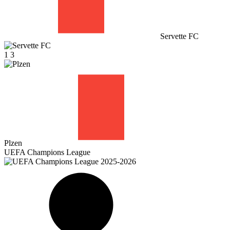
Servette FC
1
3
Plzen
UEFA Champions League