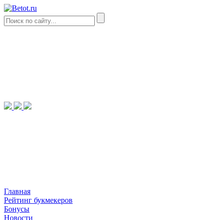
Главная
Рейтинг букмекеров
Бонусы
Новости