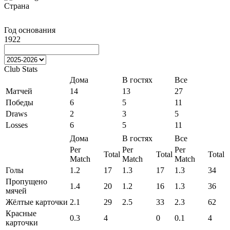
Страна
Год основания
1922
Club Stats
Дома
В гостях
Все
Матчей
14
13
27
Победы
6
5
11
Draws
2
3
5
Losses
6
5
11
Дома
В гостях
Все
Per
Per
Per
Total
Total
Total
Match
Match
Match
Голы
1.2
17
1.3
17
1.3
34
Пропущено
1.4
20
1.2
16
1.3
36
мячей
Жёлтые карточки
2.1
29
2.5
33
2.3
62
Красные
0.3
4
0
0.1
4
карточки