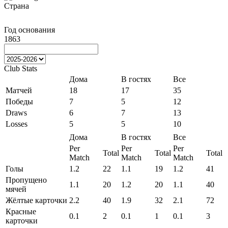
Страна
Год основания
1863
Club Stats
Дома
В гостях
Все
Матчей
18
17
35
Победы
7
5
12
Draws
6
7
13
Losses
5
5
10
Дома
В гостях
Все
Per
Per
Per
Total
Total
Total
Match
Match
Match
Голы
1.2
22
1.1
19
1.2
41
Пропущено
1.1
20
1.2
20
1.1
40
мячей
Жёлтые карточки
2.2
40
1.9
32
2.1
72
Красные
0.1
2
0.1
1
0.1
3
карточки