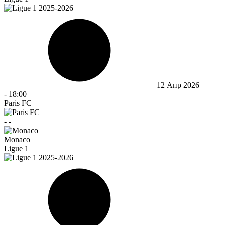
12 Апр 2026
-
18:00
Paris FC
-
-
Monaco
Ligue 1