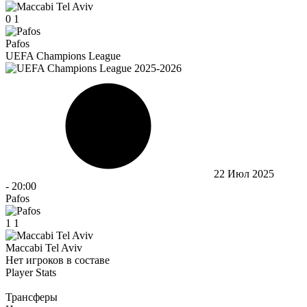
0
1
Pafos
UEFA Champions League
22 Июл 2025
-
20:00
Pafos
1
1
Maccabi Tel Aviv
Нет игроков в составе
Player Stats
Трансферы