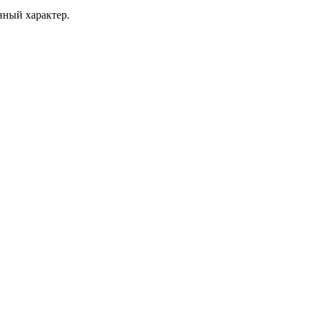
нный характер.