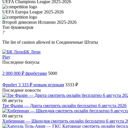
UEFA Champions League 2025-2026
UEFA Europa League 2025-2026
Второй дивизион Испании 2025-2026
Топ букмекеров
?
The list of casinos allowed in Соединенные Штаты
БК Леон
Play
Последние бонусы
2 000 000 ₽ фрибетами
5000
Фрибет 3 333 ₽ новым игрокам
3333 ₽
Последние новости
06 августа
Тре Фьори — Дрита смотреть онлайн бесплатно 6 августа 2026
06 августа
Хиберниан — Шкендия смотреть онлайн бесплатно 6 августа 2