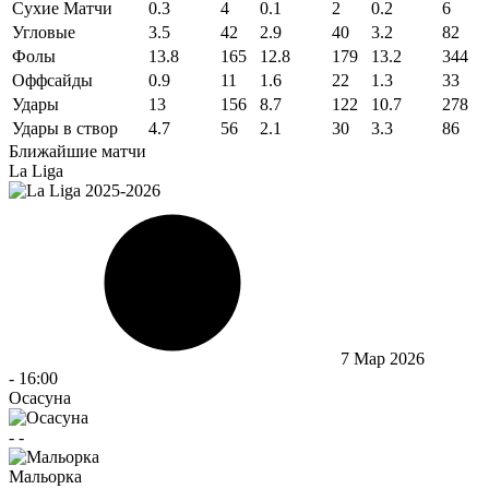
Сухие Матчи
0.3
4
0.1
2
0.2
6
Угловые
3.5
42
2.9
40
3.2
82
Фолы
13.8
165
12.8
179
13.2
344
Оффсайды
0.9
11
1.6
22
1.3
33
Удары
13
156
8.7
122
10.7
278
Удары в створ
4.7
56
2.1
30
3.3
86
Ближайшие матчи
La Liga
7 Мар 2026
-
16:00
Осасуна
-
-
Мальорка