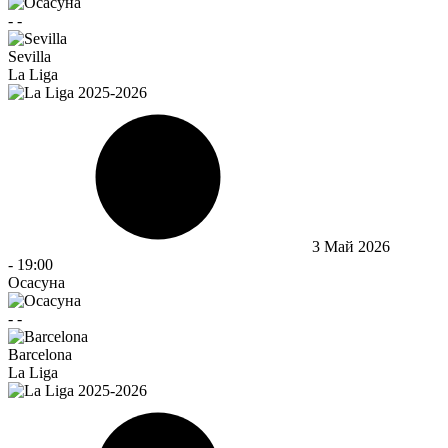
-
-
Sevilla
La Liga
3 Май 2026
-
19:00
Осасуна
-
-
Barcelona
La Liga