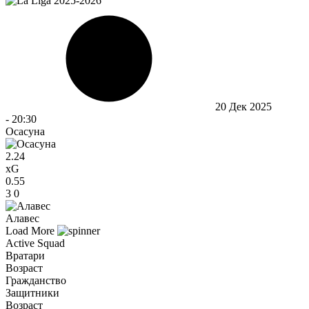
20 Дек 2025
-
20:30
Осасуна
2.24
xG
0.55
3
0
Алавес
Load More
Active Squad
Вратари
Возраст
Гражданство
Защитники
Возраст