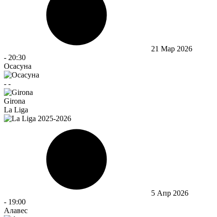
21 Мар 2026
-
20:30
Осасуна
-
-
Girona
La Liga
5 Апр 2026
-
19:00
Алавес