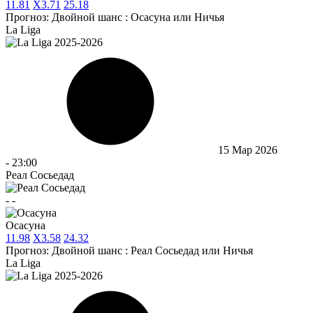
1
1.81
X
3.71
2
5.18
Прогноз:
Двойной шанс : Осасуна или Ничья
La Liga
15 Мар 2026
-
23:00
Реал Сосьедад
-
-
Осасуна
1
1.98
X
3.58
2
4.32
Прогноз:
Двойной шанс : Реал Сосьедад или Ничья
La Liga