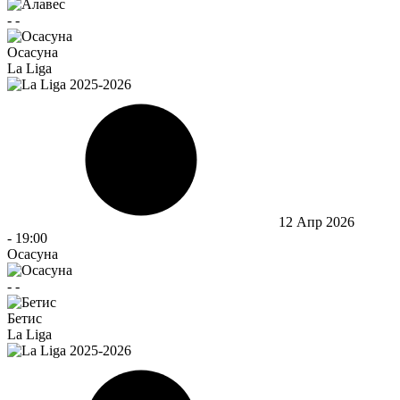
-
-
Осасуна
La Liga
12 Апр 2026
-
19:00
Осасуна
-
-
Бетис
La Liga