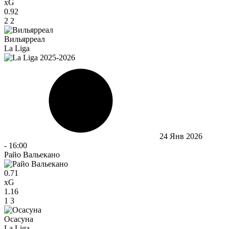
xG
0.92
2
2
Вильярреал
La Liga
24 Янв 2026
-
16:00
Райо Вальекано
0.71
xG
1.16
1
3
Осасуна
La Liga