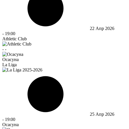
22 Апр 2026
-
19:00
Athletic Club
-
-
Осасуна
La Liga
25 Апр 2026
-
19:00
Осасуна