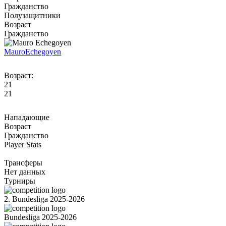
Гражданство
Полузащитники
Возраст
Гражданство
Mauro
Echegoyen
Возраст:
21
21
Нападающие
Возраст
Гражданство
Player Stats
Трансферы
Нет данных
Турниры
2. Bundesliga 2025-2026
Bundesliga 2025-2026