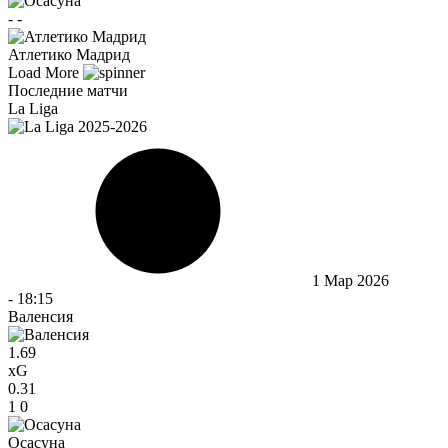
-
-
Атлетико Мадрид
Load More
Последние матчи
La Liga
1 Мар 2026
-
18:15
Валенсия
1.69
xG
0.31
1
0
Осасуна