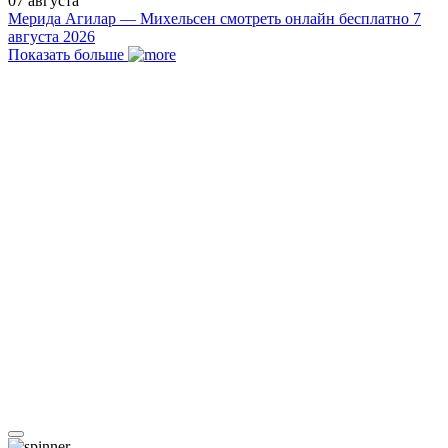
07 августа
Мерида Агилар — Михельсен смотреть онлайн бесплатно 7
августа 2026
Показать больше