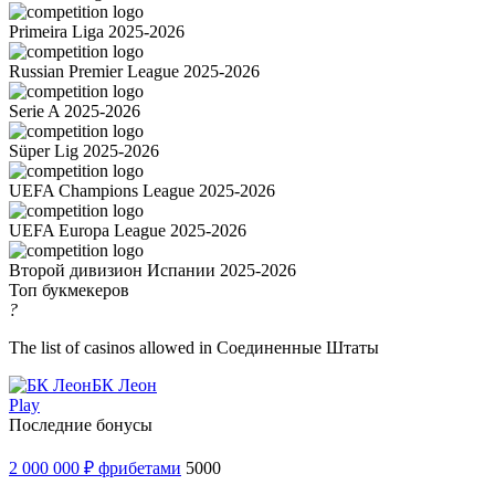
Primeira Liga 2025-2026
Russian Premier League 2025-2026
Serie A 2025-2026
Süper Lig 2025-2026
UEFA Champions League 2025-2026
UEFA Europa League 2025-2026
Второй дивизион Испании 2025-2026
Топ букмекеров
?
The list of casinos allowed in Соединенные Штаты
БК Леон
Play
Последние бонусы
2 000 000 ₽ фрибетами
5000