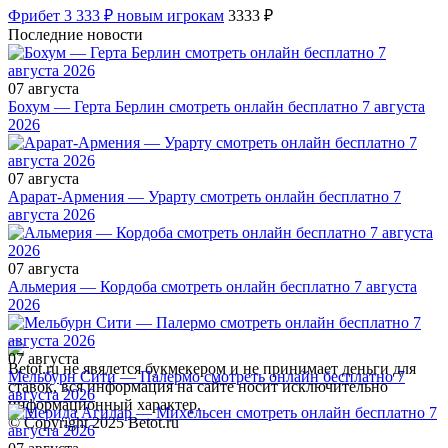
Фрибет 3 333 ₽ новым игрокам
3333 ₽
Последние новости
07 августа
Бохум — Герта Берлин смотреть онлайн бесплатно 7 августа
2026
07 августа
Арарат-Армения — Урарту смотреть онлайн бесплатно 7
августа 2026
07 августа
Альмерия — Кордоба смотреть онлайн бесплатно 7 августа
2026
07 августа
Betot.ru не явялется букмекером и не принимает деньги для
Мельбурн Сити — Палермо смотреть онлайн бесплатно 7
ставок, вся информация на сайте носит исключительно
августа 2026
информационный характер.
© Copyright 2025 Betot.ru