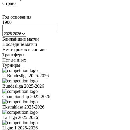
Страна
Год основания
1900
Ближайшие матчи
Последние матчи
Нет игроков в составе
Трансферы
Нет данных
Турниры
2. Bundesliga 2025-2026
Bundesliga 2025-2026
Championship 2025-2026
Ekstraklasa 2025-2026
La Liga 2025-2026
Ligue 1 2025-2026