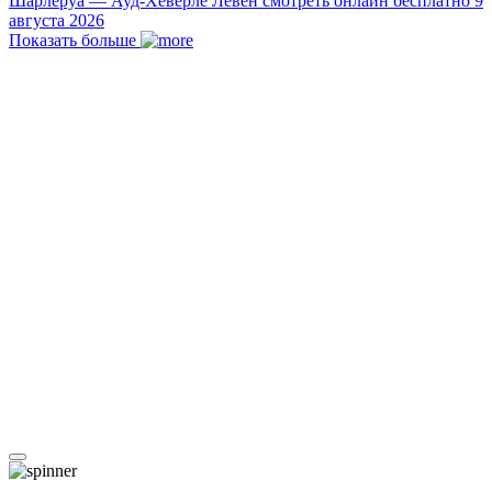
Шарлеруа — Ауд-Хеверле Левен смотреть онлайн бесплатно 9
августа 2026
Показать больше