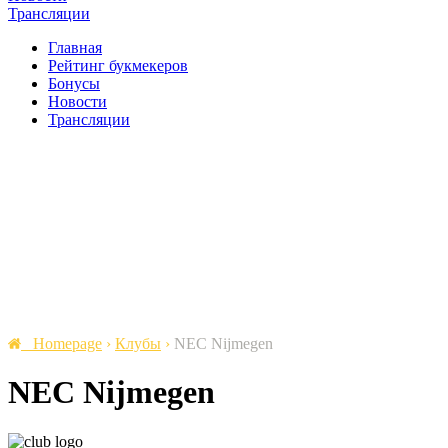
Трансляции
Главная
Рейтинг букмекеров
Бонусы
Новости
Трансляции
Homepage
›
Клубы
›
NEC Nijmegen
NEC Nijmegen