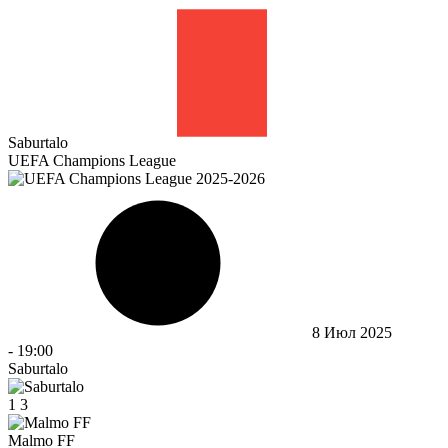
Saburtalo
UEFA Champions League
8 Июл 2025
-
19:00
Saburtalo
1
3
Malmo FF