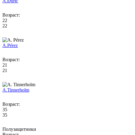
A.
Đurić
Возраст:
22
22
A.
Pérez
Возраст:
21
21
A.
Tinnerholm
Возраст:
35
35
Полузащитники
Возраст