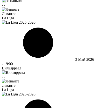
-
-
Леванте
La Liga
3 Май 2026
-
19:00
Вильярреал
-
-
Леванте
La Liga