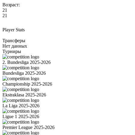
Возраст:
21
21
Player Stats
Трансферы
Нет данных
Турниры
2. Bundesliga 2025-2026
Bundesliga 2025-2026
Championship 2025-2026
Ekstraklasa 2025-2026
La Liga 2025-2026
Ligue 1 2025-2026
Premier League 2025-2026