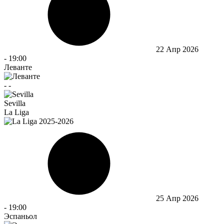
22 Апр 2026
-
19:00
Леванте
-
-
Sevilla
La Liga
25 Апр 2026
-
19:00
Эспаньол