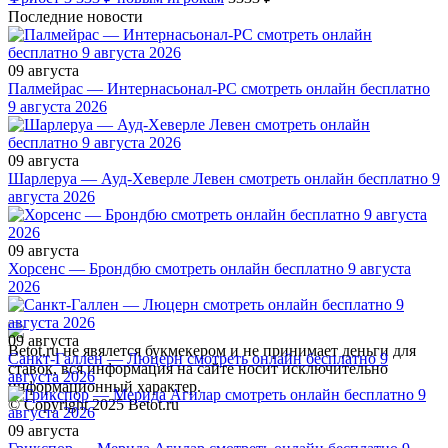
Последние новости
09 августа
Палмейрас — Интернасьонал-РС смотреть онлайн бесплатно
9 августа 2026
09 августа
Шарлеруа — Ауд-Хеверле Левен смотреть онлайн бесплатно 9
августа 2026
09 августа
Хорсенс — Брондбю смотреть онлайн бесплатно 9 августа
2026
09 августа
Betot.ru не явялется букмекером и не принимает деньги для
Санкт-Галлен — Люцерн смотреть онлайн бесплатно 9
ставок, вся информация на сайте носит исключительно
августа 2026
информационный характер.
© Copyright 2025 Betot.ru
09 августа