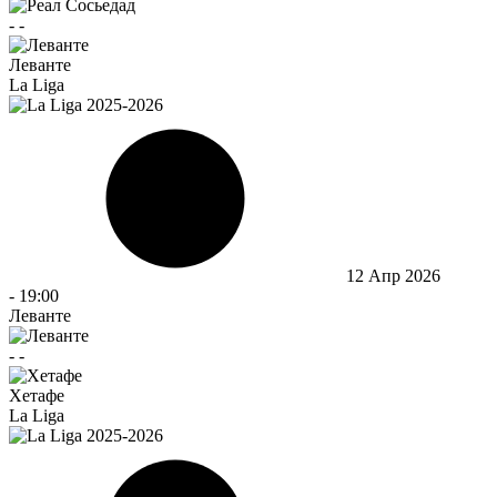
-
-
Леванте
La Liga
12 Апр 2026
-
19:00
Леванте
-
-
Хетафе
La Liga