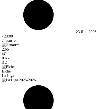
23 Янв 2026
-
23:00
Леванте
2.66
xG
0.65
3
2
Elche
La Liga