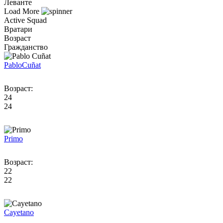
Леванте
Load More
Active Squad
Вратари
Возраст
Гражданство
Pablo
Cuñat
Возраст:
24
24
Primo
Возраст:
22
22
Cayetano