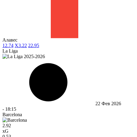
Алавес
1
2.74
X
3.22
2
2.95
La Liga
22 Фев 2026
-
18:15
Barcelona
2.92
xG
0.53