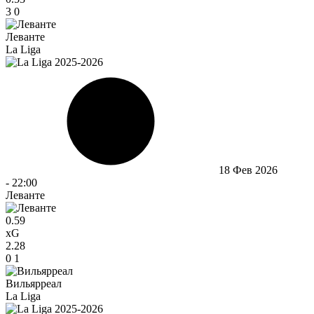
3
0
Леванте
La Liga
18 Фев 2026
-
22:00
Леванте
0.59
xG
2.28
0
1
Вильярреал
La Liga