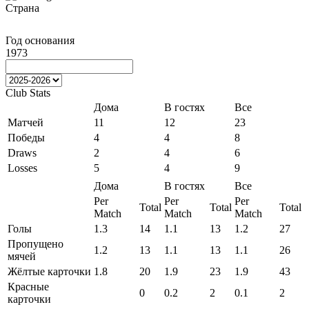
Страна
Год основания
1973
Club Stats
Дома
В гостях
Все
Матчей
11
12
23
Победы
4
4
8
Draws
2
4
6
Losses
5
4
9
Дома
В гостях
Все
Per
Per
Per
Total
Total
Total
Match
Match
Match
Голы
1.3
14
1.1
13
1.2
27
Пропущено
1.2
13
1.1
13
1.1
26
мячей
Жёлтые карточки
1.8
20
1.9
23
1.9
43
Красные
0
0.2
2
0.1
2
карточки