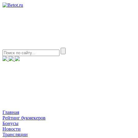
Главная
Рейтинг букмекеров
Бонусы
Новости
Трансляции