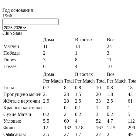
Год основания
1966
Club Stats
Дома
В гостях
Все
Матчей
11
13
24
Победы
2
1
3
Draws
3
8
11
Losses
6
4
10
Дома
В гостях
Все
Per Match
Total
Per Match
Total
Per Match
Tota
Голы
0.7
8
0.8
10
0.8
18
Пропущено мячей
2.1
23
1.5
20
1.8
43
Жёлтые карточки
2.5
28
2.5
33
2.5
61
Красные карточки
0
0.1
1
0
1
Сухие Матчи
0.2
2
0.2
3
0.2
5
Угловые
5.5
60
4
52
4.7
112
Фолы
12
132
12.8
167
12.5
299
Оффсайды
2.5
27
1.7
22
2
49