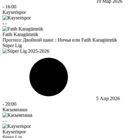
19 Мар 2026
-
16:00
Kayserispor
-
-
Fatih Karagümrük
Прогноз:
Двойной шанс : Ничья или Fatih Karagümrük
Süper Lig
5 Апр 2026
-
20:00
Касымпаша
-
-
Kayserispor
Süper Lig