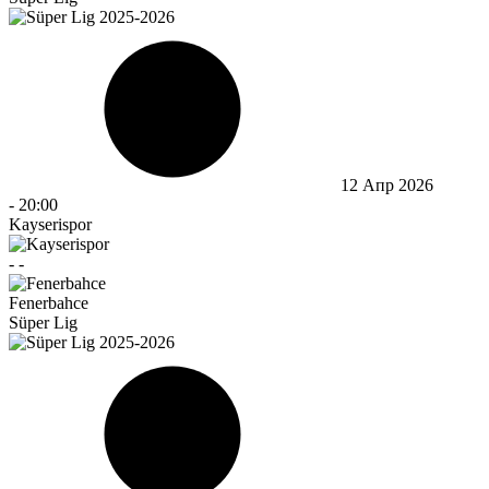
12 Апр 2026
-
20:00
Kayserispor
-
-
Fenerbahce
Süper Lig