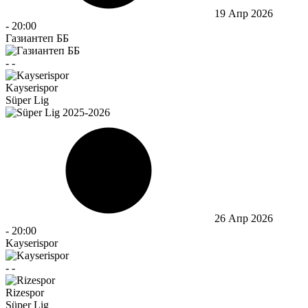
19 Апр 2026
-
20:00
Газиантеп ББ
-
-
Kayserispor
Süper Lig
26 Апр 2026
-
20:00
Kayserispor
-
-
Rizespor
Süper Lig