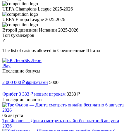
UEFA Champions League 2025-2026
UEFA Europa League 2025-2026
Второй дивизион Испании 2025-2026
Топ букмекеров
?
The list of casinos allowed in Соединенные Штаты
БК Леон
Play
Последние бонусы
2 000 000 ₽ фрибетами
5000
Фрибет 3 333 ₽ новым игрокам
3333 ₽
Последние новости
06 августа
Тре Фьори — Дрита смотреть онлайн бесплатно 6 августа
2026