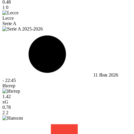
0.48
1
0
Lecce
Serie A
11 Янв 2026
-
22:45
Интер
1.42
xG
0.78
2
2