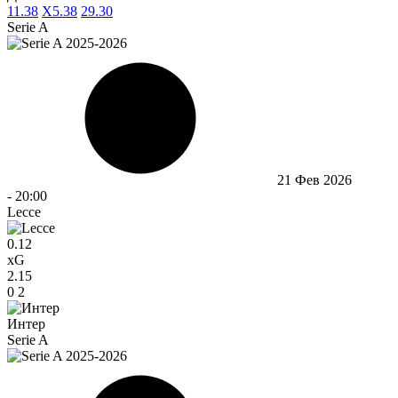
1
1.38
X
5.38
2
9.30
Serie A
21 Фев 2026
-
20:00
Lecce
0.12
xG
2.15
0
2
Интер
Serie A