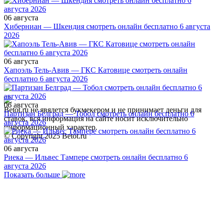
06 августа
Хиберниан — Шкендия смотреть онлайн бесплатно 6 августа
2026
06 августа
Хапоэль Тель-Авив — ГКС Катовице смотреть онлайн
бесплатно 6 августа 2026
06 августа
Betot.ru не явялется букмекером и не принимает деньги для
Партизан Белград — Тобол смотреть онлайн бесплатно 6
ставок, вся информация на сайте носит исключительно
августа 2026
информационный характер.
© Copyright 2025 Betot.ru
06 августа
Риека — Ильвес Тампере смотреть онлайн бесплатно 6
августа 2026
Показать больше