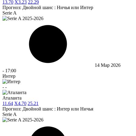
1
3.70
X
3.23
2
2.29
Прогноз:
Двойной шанс : Ничья или Интер
Serie A
14 Мар 2026
-
17:00
Интер
-
-
Аталанта
1
1.64
X
4.70
2
5.21
Прогноз:
Двойной шанс : Интер или Ничья
Serie A