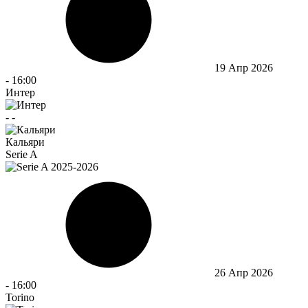
19 Апр 2026
-
16:00
Интер
-
-
Кальяри
Serie A
26 Апр 2026
-
16:00
Torino