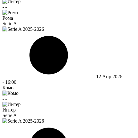
-
-
Рома
Serie A
12 Апр 2026
-
16:00
Комо
-
-
Интер
Serie A