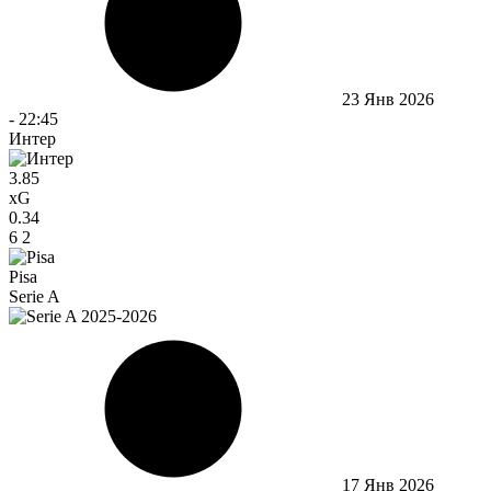
23 Янв 2026
-
22:45
Интер
3.85
xG
0.34
6
2
Pisa
Serie A
17 Янв 2026