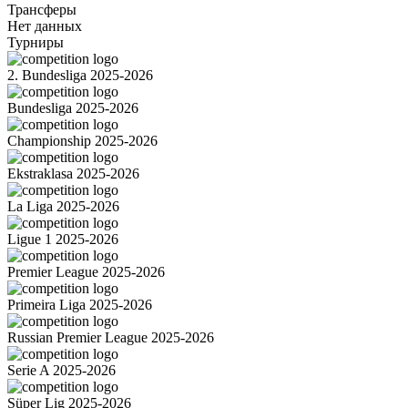
Трансферы
Нет данных
Турниры
2. Bundesliga 2025-2026
Bundesliga 2025-2026
Championship 2025-2026
Ekstraklasa 2025-2026
La Liga 2025-2026
Ligue 1 2025-2026
Premier League 2025-2026
Primeira Liga 2025-2026
Russian Premier League 2025-2026
Serie A 2025-2026
Süper Lig 2025-2026