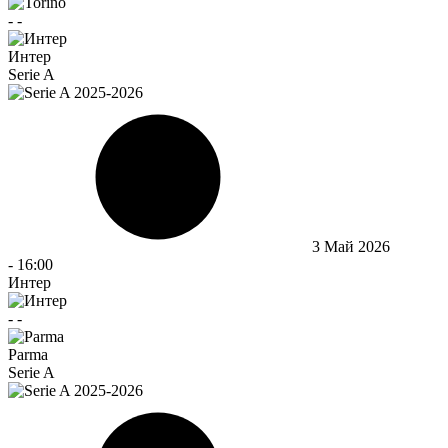
-
-
Интер
Serie A
3 Май 2026
-
16:00
Интер
-
-
Parma
Serie A