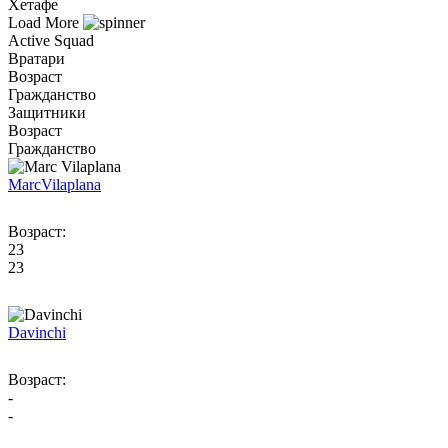
Хетафе
Load More
Active Squad
Вратари
Возраст
Гражданство
Защитники
Возраст
Гражданство
Marc
Vilaplana
Возраст:
23
23
Davinchi
Возраст:
-
-