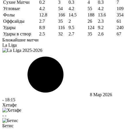
Сухие Матчи
0.2
3
0.3
4
0.3
7
Угловые
4.2
54
4.2
55
4.2
109
Фолы
12.8
166
14.5
188
13.6
354
Оффсайды
2.7
35
2
26
2.3
61
Удары
8.9
116
9.5
124
9.2
240
Удары в створ
2.5
32
2.7
35
2.6
67
Ближайшие матчи
La Liga
8 Мар 2026
-
18:15
Хетафе
-
-
Бетис