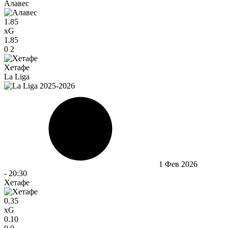
Алавес
1.85
xG
1.85
0
2
Хетафе
La Liga
1 Фев 2026
-
20:30
Хетафе
0.35
xG
0.10