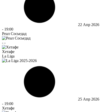
22 Апр 2026
-
19:00
Реал Сосьедад
-
-
Хетафе
La Liga
25 Апр 2026
-
19:00
Хетафе