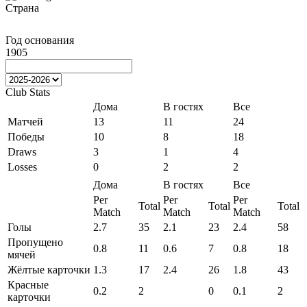
Страна
Год основания
1905
Club Stats
Дома
В гостях
Все
Матчей
13
11
24
Победы
10
8
18
Draws
3
1
4
Losses
0
2
2
Дома
В гостях
Все
Per
Per
Per
Total
Total
Total
Match
Match
Match
Голы
2.7
35
2.1
23
2.4
58
Пропущено
0.8
11
0.6
7
0.8
18
мячей
Жёлтые карточки
1.3
17
2.4
26
1.8
43
Красные
0.2
2
0
0.1
2
карточки