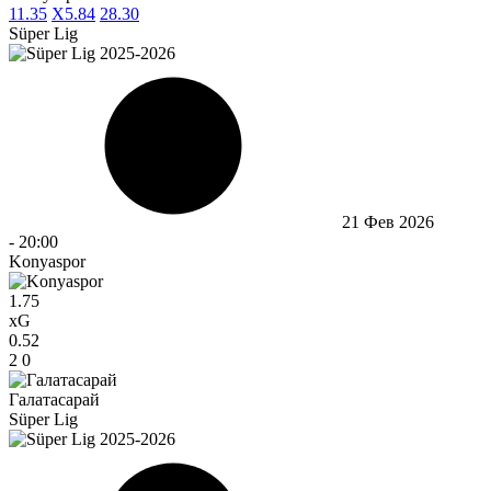
1
1.35
X
5.84
2
8.30
Süper Lig
21 Фев 2026
-
20:00
Konyaspor
1.75
xG
0.52
2
0
Галатасарай
Süper Lig