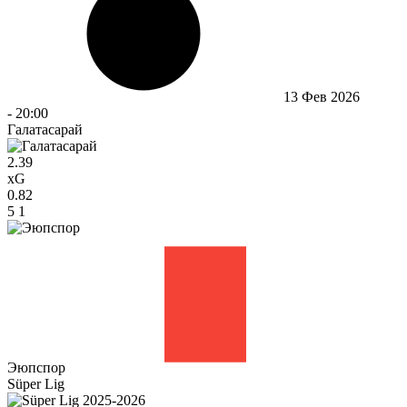
13 Фев 2026
-
20:00
Галатасарай
2.39
xG
0.82
5
1
Эюпспор
Süper Lig