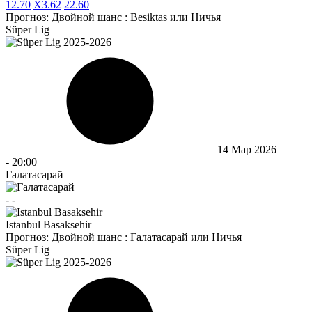
1
2.70
X
3.62
2
2.60
Прогноз:
Двойной шанс : Besiktas или Ничья
Süper Lig
14 Мар 2026
-
20:00
Галатасарай
-
-
Istanbul Basaksehir
Прогноз:
Двойной шанс : Галатасарай или Ничья
Süper Lig