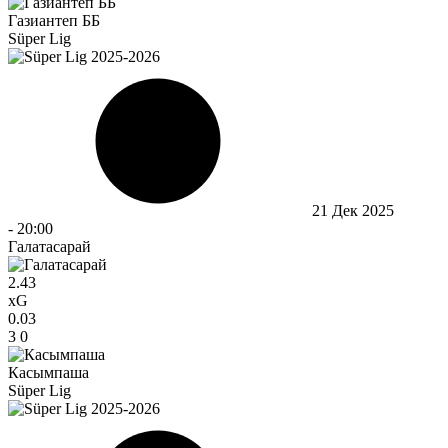
Газиантеп ББ
Süper Lig
21 Дек 2025
-
20:00
Галатасарай
2.43
xG
0.03
3
0
Касымпаша
Süper Lig