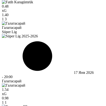
0.48
xG
1.40
1
3
Галатасарай
Süper Lig
17 Янв 2026
-
20:00
Галатасарай
1.54
xG
0.98
1
1