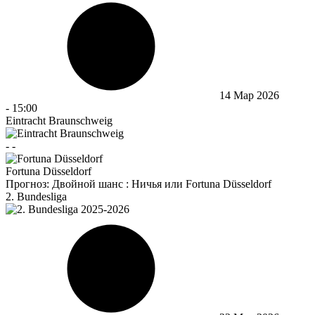
14 Мар 2026
-
15:00
Eintracht Braunschweig
-
-
Fortuna Düsseldorf
Прогноз:
Двойной шанс : Ничья или Fortuna Düsseldorf
2. Bundesliga