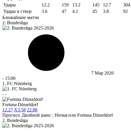
Удары
12.2
159
13.2
145
12.7
304
Удары в створ
3.6
47
4.1
45
3.8
92
Ближайшие матчи
2. Bundesliga
7 Мар 2026
-
15:00
1. FC Nürnberg
-
-
Fortuna Düsseldorf
1
2.27
X
3.58
2
2.88
Прогноз:
Двойной шанс : Ничья или Fortuna Düsseldorf
2. Bundesliga