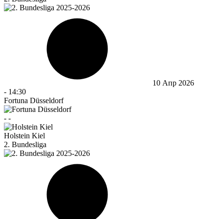
10 Апр 2026
-
14:30
Fortuna Düsseldorf
-
-
Holstein Kiel
2. Bundesliga