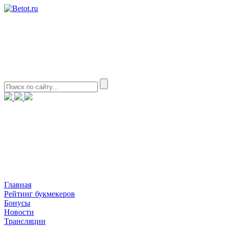
Главная
Рейтинг букмекеров
Бонусы
Новости
Трансляции