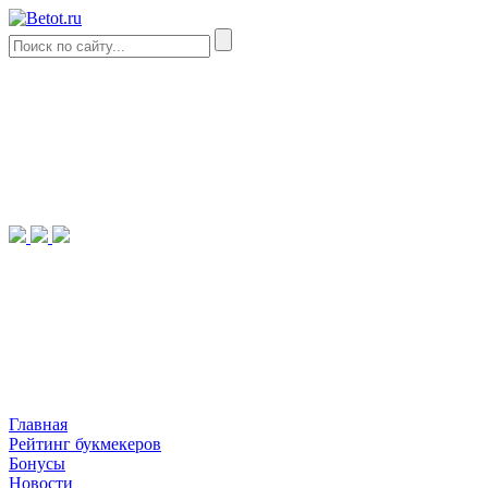
Главная
Рейтинг букмекеров
Бонусы
Новости