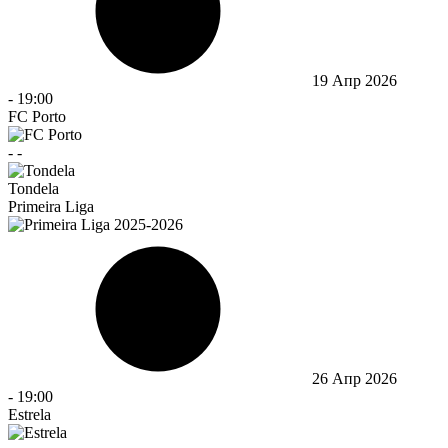
19 Апр 2026
-
19:00
FC Porto
-
-
Tondela
Primeira Liga
26 Апр 2026
-
19:00
Estrela