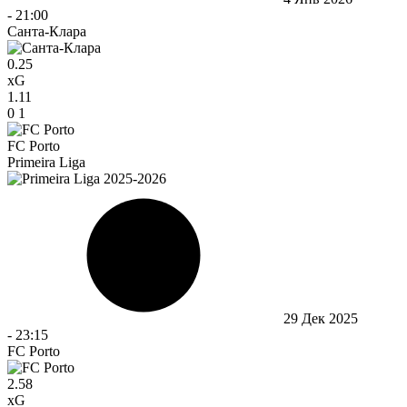
-
21:00
Санта-Клара
0.25
xG
1.11
0
1
FC Porto
Primeira Liga
29 Дек 2025
-
23:15
FC Porto
2.58
xG