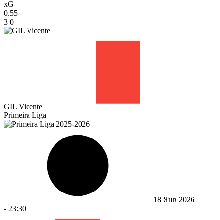
xG
0.55
3
0
GIL Vicente
Primeira Liga
18 Янв 2026
-
23:30