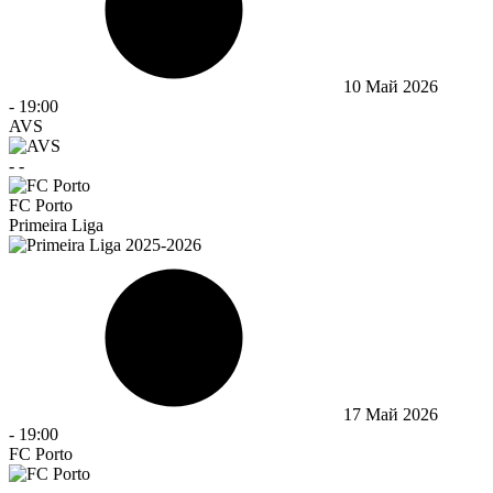
10 Май 2026
-
19:00
AVS
-
-
FC Porto
Primeira Liga
17 Май 2026
-
19:00
FC Porto