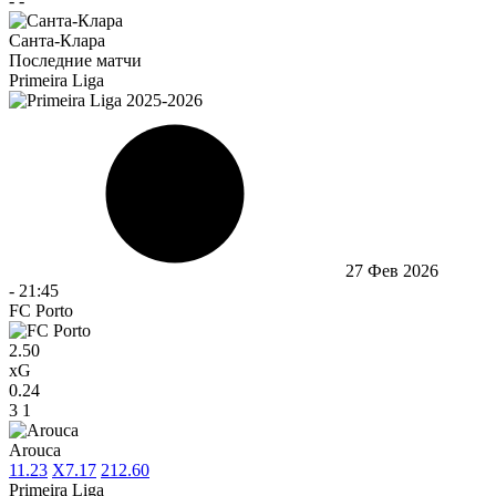
-
-
Санта-Клара
Последние матчи
Primeira Liga
27 Фев 2026
-
21:45
FC Porto
2.50
xG
0.24
3
1
Arouca
1
1.23
X
7.17
2
12.60
Primeira Liga