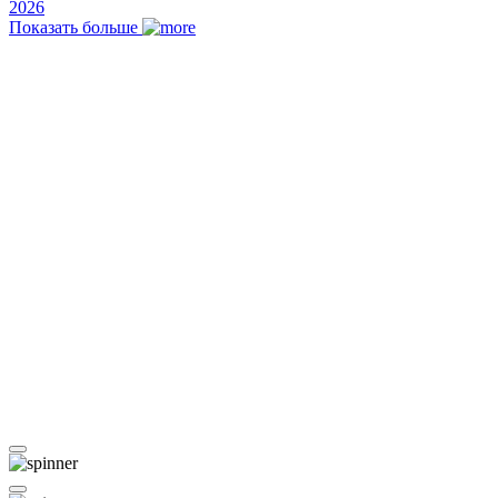
2026
Показать больше