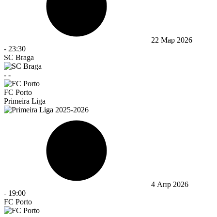
22 Мар 2026
-
23:30
SC Braga
-
-
FC Porto
Primeira Liga
4 Апр 2026
-
19:00
FC Porto