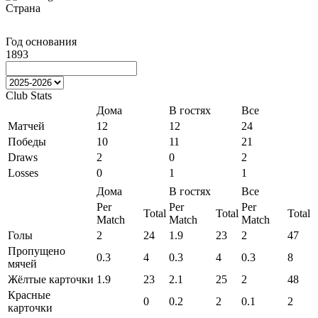
Страна
Год основания
1893
Club Stats
Дома
В гостях
Все
Матчей
12
12
24
Победы
10
11
21
Draws
2
0
2
Losses
0
1
1
Дома
В гостях
Все
Per
Per
Per
Total
Total
Total
Match
Match
Match
Голы
2
24
1.9
23
2
47
Пропущено
0.3
4
0.3
4
0.3
8
мячей
Жёлтые карточки
1.9
23
2.1
25
2
48
Красные
0
0.2
2
0.1
2
карточки