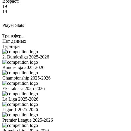
Возраст:
19
19
Player Stats
Трансферы
Нет данных
Турниры
2. Bundesliga 2025-2026
Bundesliga 2025-2026
Championship 2025-2026
Ekstraklasa 2025-2026
La Liga 2025-2026
Ligue 1 2025-2026
Premier League 2025-2026
Primeira Liga 2025-2026