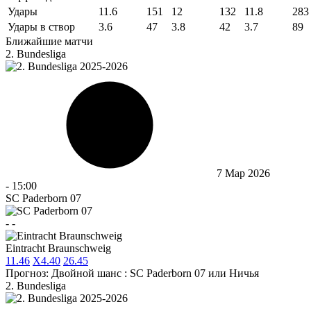
Удары
11.6
151
12
132
11.8
283
Удары в створ
3.6
47
3.8
42
3.7
89
Ближайшие матчи
2. Bundesliga
7 Мар 2026
-
15:00
SC Paderborn 07
-
-
Eintracht Braunschweig
1
1.46
X
4.40
2
6.45
Прогноз:
Двойной шанс : SC Paderborn 07 или Ничья
2. Bundesliga