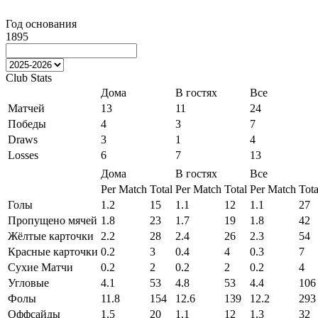
Год основания
1895
Club Stats
Дома
В гостях
Все
Матчей
13
11
24
Победы
4
3
7
Draws
3
1
4
Losses
6
7
13
Дома
В гостях
Все
Per Match
Total
Per Match
Total
Per Match
Tota
Голы
1.2
15
1.1
12
1.1
27
Пропущено мячей
1.8
23
1.7
19
1.8
42
Жёлтые карточки
2.2
28
2.4
26
2.3
54
Красные карточки
0.2
3
0.4
4
0.3
7
Сухие Матчи
0.2
2
0.2
2
0.2
4
Угловые
4.1
53
4.8
53
4.4
106
Фолы
11.8
154
12.6
139
12.2
293
Оффсайды
1.5
20
1.1
12
1.3
32