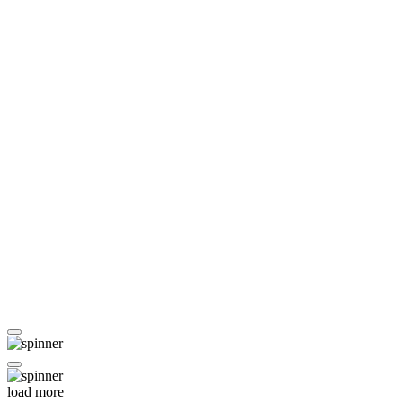
load more