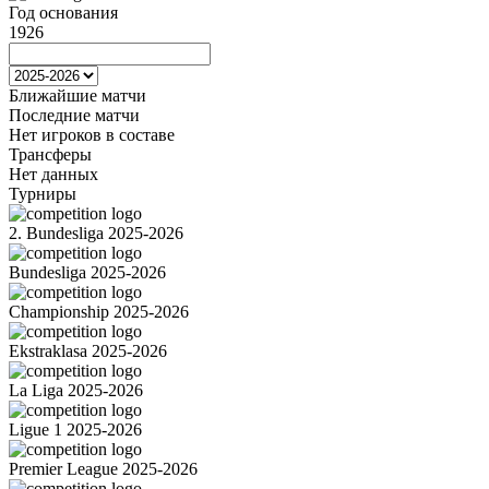
Год основания
1926
Ближайшие матчи
Последние матчи
Нет игроков в составе
Трансферы
Нет данных
Турниры
2. Bundesliga 2025-2026
Bundesliga 2025-2026
Championship 2025-2026
Ekstraklasa 2025-2026
La Liga 2025-2026
Ligue 1 2025-2026
Premier League 2025-2026