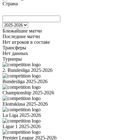
Страна
Ближайшие матчи
Последние матчи
Нет игроков в составе
Трансферы
Нет данных
Турниры
2. Bundesliga 2025-2026
Bundesliga 2025-2026
Championship 2025-2026
Ekstraklasa 2025-2026
La Liga 2025-2026
Ligue 1 2025-2026
Premier League 2025-2026