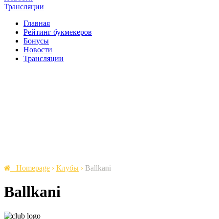
Трансляции
Главная
Рейтинг букмекеров
Бонусы
Новости
Трансляции
Homepage
›
Клубы
›
Ballkani
Ballkani