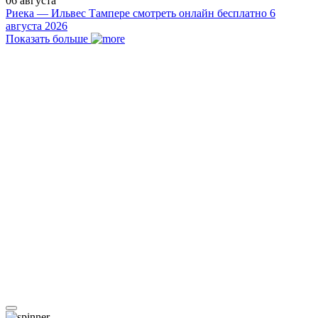
06 августа
Риека — Ильвес Тампере смотреть онлайн бесплатно 6
августа 2026
Показать больше