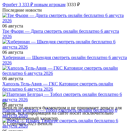
Фрибет 3 333 ₽ новым игрокам
3333 ₽
Последние новости
06 августа
Тре Фьори — Дрита смотреть онлайн бесплатно 6 августа
2026
06 августа
Хиберниан — Шкендия смотреть онлайн бесплатно 6 августа
2026
06 августа
Хапоэль Тель-Авив — ГКС Катовице смотреть онлайн
бесплатно 6 августа 2026
06 августа
Betot.ru не явялется букмекером и не принимает деньги для
Партизан Белград — Тобол смотреть онлайн бесплатно 6
ставок, вся информация на сайте носит исключительно
августа 2026
информационный характер.
© Copyright 2025 Betot.ru