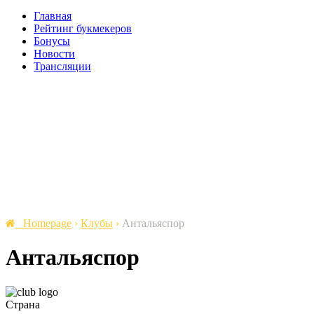
Главная
Рейтинг букмекеров
Бонусы
Новости
Трансляции
Homepage
›
Клубы
›
Антальяспор
Антальяспор
Страна