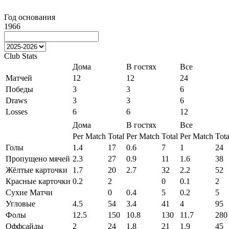
Год основания
1966
Club Stats
Дома
В гостях
Все
Матчей
12
12
24
Победы
3
3
6
Draws
3
3
6
Losses
6
6
12
Дома
В гостях
Все
Per Match
Total
Per Match
Total
Per Match
Tota
Голы
1.4
17
0.6
7
1
24
Пропущено мячей
2.3
27
0.9
11
1.6
38
Жёлтые карточки
1.7
20
2.7
32
2.2
52
Красные карточки
0.2
2
0
0.1
2
Сухие Матчи
0
0.4
5
0.2
5
Угловые
4.5
54
3.4
41
4
95
Фолы
12.5
150
10.8
130
11.7
280
Оффсайды
2
24
1.8
21
1.9
45