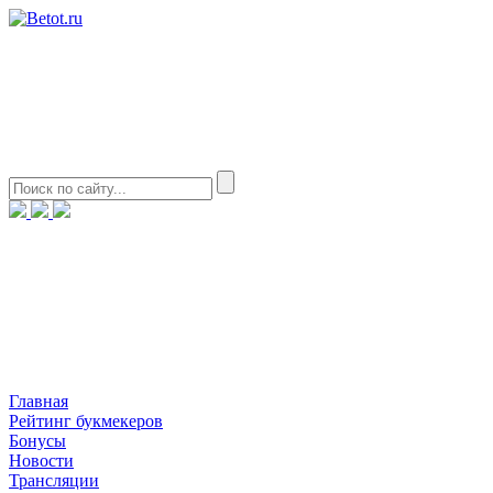
Главная
Рейтинг букмекеров
Бонусы
Новости
Трансляции