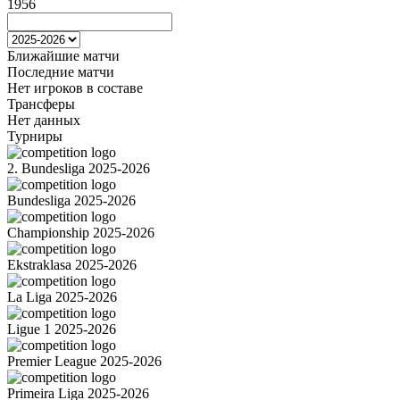
1956
Ближайшие матчи
Последние матчи
Нет игроков в составе
Трансферы
Нет данных
Турниры
2. Bundesliga 2025-2026
Bundesliga 2025-2026
Championship 2025-2026
Ekstraklasa 2025-2026
La Liga 2025-2026
Ligue 1 2025-2026
Premier League 2025-2026
Primeira Liga 2025-2026