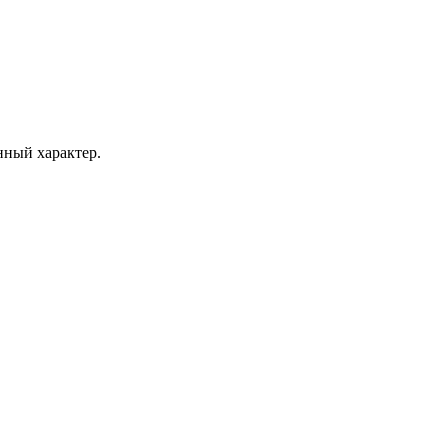
нный характер.